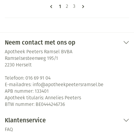
Pagina's
U lees momenteel pagina
1
Pagina
Pagina
2
3
Neem contact met ons op
Apotheek Peeters Ramsel BVBA
Ramselsesteenweg 195/1
2230
Herselt
Telefoon:
016 69 91 04
E-mailadres:
info@
apotheekpeetersramsel.be
APB nummer:
133401
Apotheek titularis:
Annelies Peeters
BTW nummer:
BE0444246736
Klantenservice
FAQ