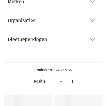
Merken
filter
Organisaties
filter
Dieetbeperkingen
filter
Producten
1
-
24
van
65
Sorteer op: