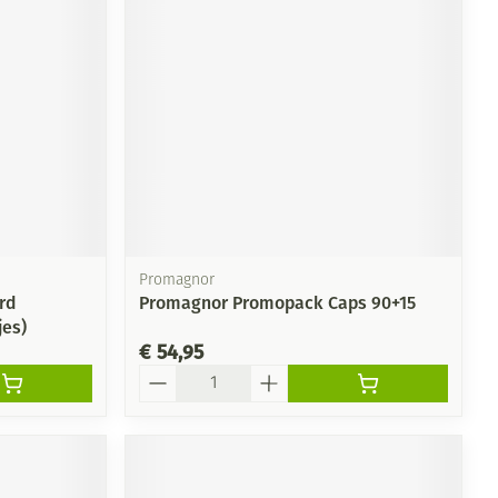
rende
Parfums en
geurproducten
Promagnor
rd
Promagnor Promopack Caps 90+15
es)
€ 54,95
CBD
Aantal