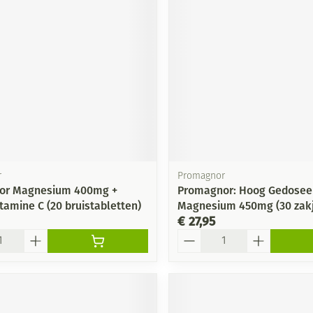
Mondmaskers
ging
Supplementen
Insectenwe
middelen
ssen
-
id
r
Promagnor
or Magnesium 400mg +
Promagnor: Hoog Gedosee
tamine C (20 bruistabletten)
Magnesium 450mg (30 zakj
€ 27,95
Zelfbruiner
Scheren
Aantal