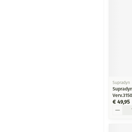
Supradyn
Supradyn
Verv.315
€ 49,95
Aantal