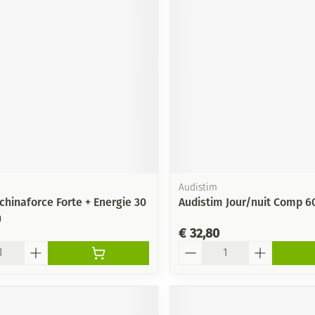
Audistim
chinaforce Forte + Energie 30
Audistim Jour/nuit Comp 6
n
€ 32,80
Aantal