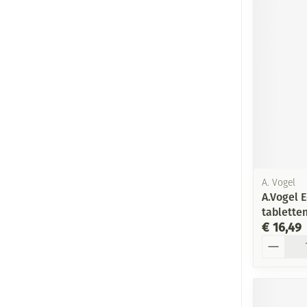
A. Vogel
A.Vogel E
tablette
€ 16,49
Aantal