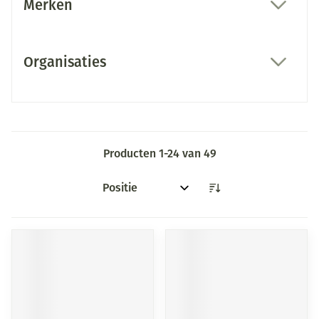
Merken
filter
Organisaties
filter
Producten
1
-
24
van
49
Sorteer op: