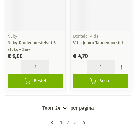
Nuby
Dentaid, Vitis
Nûby Tandenborstelset 3
Vitis Junior Tandenborstel
stuks – 3m+
€ 9,00
€ 4,70
Aantal
Aantal
Bestel
Bestel
Toon
per pagina
Pagina's
U lees momenteel pagina
1
Pagina
Pagina
2
3