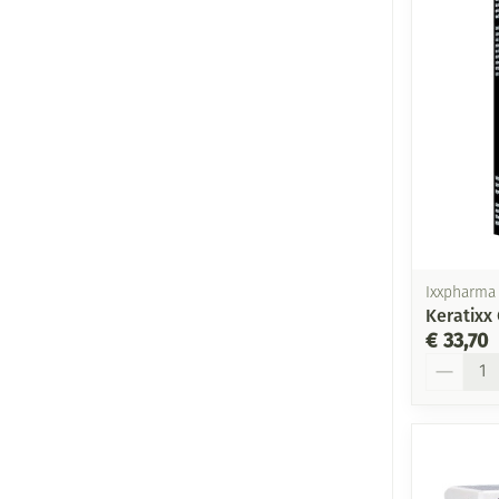
Ixxpharma
Keratixx
€ 33,70
Aantal