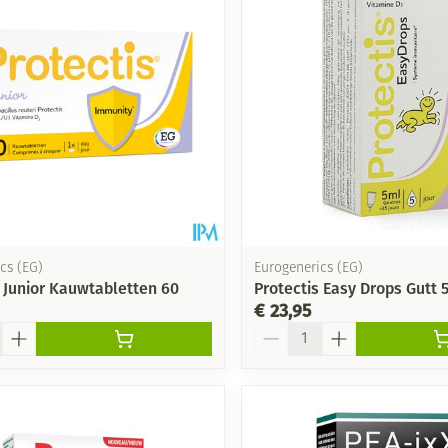
Mondmaskers
ging
Supplementen
Insectenwe
middelen
ssen
-
id
cs (EG)
Eurogenerics (EG)
s Junior Kauwtabletten 60
Protectis Easy Drops Gutt 
€ 23,95
Aantal
Zelfbruiner
Scheren