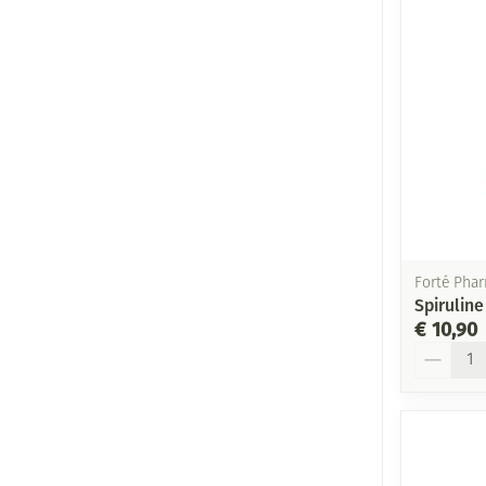
Forté Pha
Spirulin
€ 10,90
Aantal