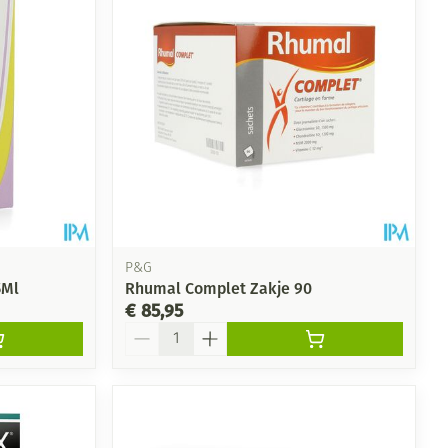
rende
Parfums en
geurproducten
P&G
5Ml
Rhumal Complet Zakje 90
€ 85,95
Aantal
CBD