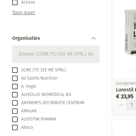
Aerosol toestel
kloven
Activox
Creme, gel en s
Aerosol accesso
Blaren
Toon meer
Zuurstof
Eelt
Ademhalingsste
Eksteroog - lik
Organisaties
Toon meer
filter
Spieren en gew
Specifiek voor
Naalden en spu
2CME (TO SEE ME SPRL)
6d Sports Nutrition
Infecties
Lichaamsverzor
Spuiten
Eurogeneri
A. Vogel
Lunestil
Deodorant
Oplossing voor 
ALVEOLUS BIOMEDICAL B.V.
€ 23,95
Gezichtsverzorg
Naalden
Aantal
Luizen
ANTWERPS DISTRIBUTIE CENTRUM
ARAGAN
Naalden voor in
pennaalden
AUDISTIM PHARMA
Diagnostica
Aboca
Toon meer