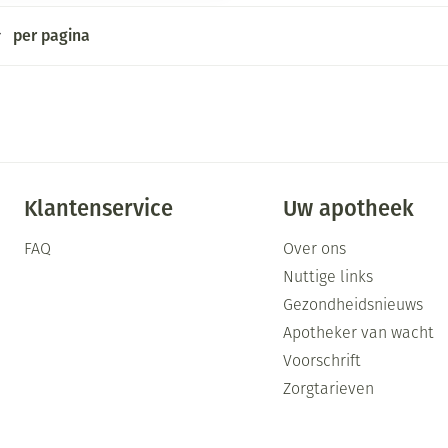
Mondmaskers
ging
Supplementen
Insectenwe
per pagina
middelen
ssen
-
id
Klantenservice
Uw apotheek
FAQ
Over ons
Nuttige links
Gezondheidsnieuws
Zelfbruiner
Scheren
Apotheker van wacht
Voorschrift
Zorgtarieven