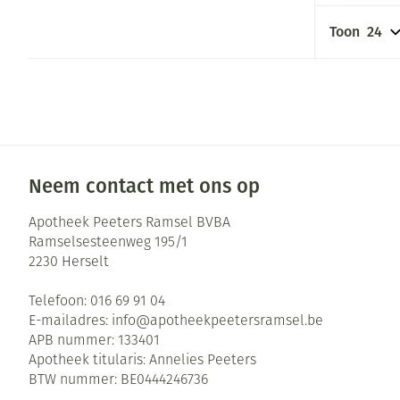
Pillendozen en
Gezichtsverzor
accessoires
Toon
Pigmentstoorni
Gevoelige huid 
geïrriteerde hu
Gemengde huid
Doffe huid
Neem contact met ons op
Toon meer
Apotheek Peeters Ramsel BVBA
Ramselsesteenweg 195/1
2230
Herselt
Snurken
Telefoon:
016 69 91 04
E-mailadres:
info@
apotheekpeetersramsel.be
APB nummer:
133401
Apotheek titularis:
Annelies Peeters
BTW nummer:
BE0444246736