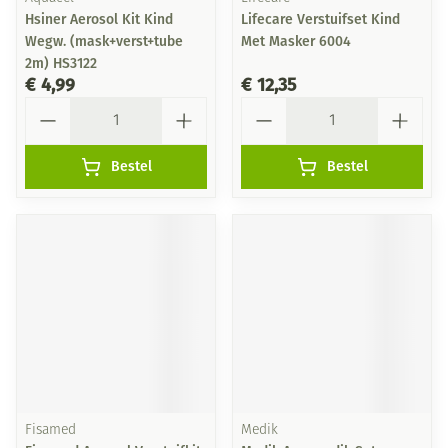
Hsiner Aerosol Kit Kind
Lifecare Verstuifset Kind
Wegw. (mask+verst+tube
Met Masker 6004
2m) HS3122
€ 4,99
€ 12,35
Aantal
Aantal
Bestel
Bestel
Fisamed
Medik