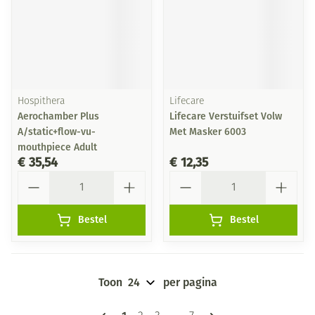
Hospithera
Lifecare
Aerochamber Plus
Lifecare Verstuifset Volw
A/static+flow-vu-
Met Masker 6003
mouthpiece Adult
€ 35,54
€ 12,35
Aantal
Aantal
Bestel
Bestel
Toon
per pagina
Pagina's
U lees momenteel pagina