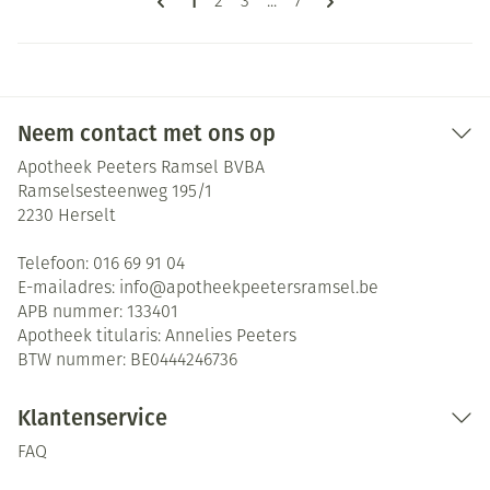
1
Pagina
Pagina
Pagina
2
3
...
7
Neem contact met ons op
Apotheek Peeters Ramsel BVBA
Ramselsesteenweg 195/1
2230
Herselt
Telefoon:
016 69 91 04
E-mailadres:
info@
apotheekpeetersramsel.be
APB nummer:
133401
Apotheek titularis:
Annelies Peeters
BTW nummer:
BE0444246736
Klantenservice
FAQ