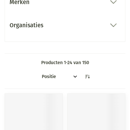
Merken
filter
Organisaties
filter
Producten
1
-
24
van
150
Sorteer op: