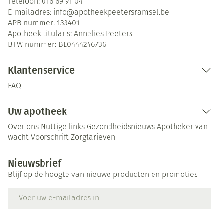
Telefoon:
016 69 91 04
E-mailadres:
info@
apotheekpeetersramsel.be
APB nummer:
133401
Apotheek titularis:
Annelies Peeters
BTW nummer:
BE0444246736
Klantenservice
FAQ
Uw apotheek
Over ons
Nuttige links
Gezondheidsnieuws
Apotheker van
wacht
Voorschrift
Zorgtarieven
Nieuwsbrief
Blijf op de hoogte van nieuwe producten en promoties
E-mail adres