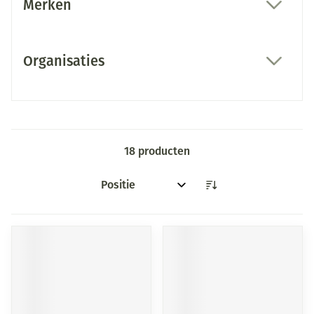
Merken
filter
Organisaties
filter
18
producten
Sorteer op: