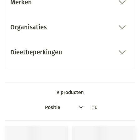
Merken
filter
Organisaties
filter
Dieetbeperkingen
filter
9
producten
Sorteer op: