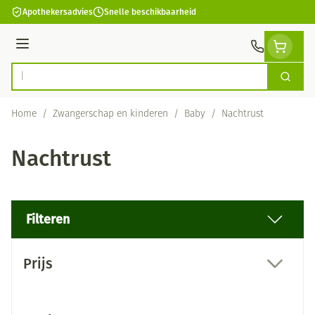
Ga naar de inhoud
Apothekersadvies
Snelle beschikbaarheid
Menu
Zoek
Product, merk, categorie...
Home
/
Zwangerschap en kinderen
/
Baby
/
Nachtrust
Nachtrust
Filteren
Doorgaan naar productlijst
Prijs
filter