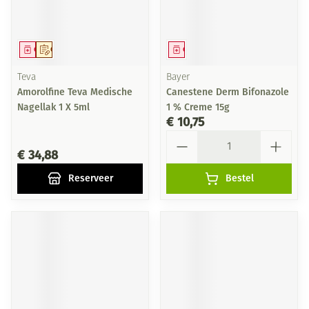
Geneesmiddel
Op voorschrift
Geneesmiddel
Teva
Bayer
Amorolfine Teva Medische
Canestene Derm Bifonazole
Nagellak 1 X 5ml
1 % Creme 15g
€ 10,75
Aantal
€ 34,88
Reserveer
Bestel