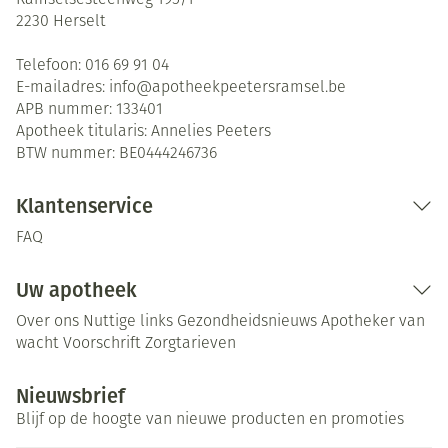
Ramselsesteenweg 195/1
2230
Herselt
Telefoon:
016 69 91 04
E-mailadres:
info@
apotheekpeetersramsel.be
APB nummer:
133401
Apotheek titularis:
Annelies Peeters
BTW nummer:
BE0444246736
Klantenservice
FAQ
Uw apotheek
Over ons
Nuttige links
Gezondheidsnieuws
Apotheker van
wacht
Voorschrift
Zorgtarieven
Nieuwsbrief
Blijf op de hoogte van nieuwe producten en promoties