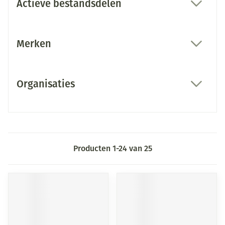
Actieve bestandsdelen
filter
Merken
filter
Organisaties
filter
Producten
1
-
24
van
25