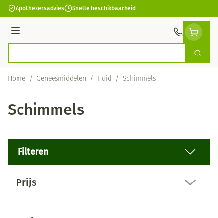
Ga naar de inhoud
Apothekersadvies
Snelle beschikbaarheid
Menu
Zoek
Product, merk, categorie...
Home
/
Geneesmiddelen
/
Huid
/
Schimmels
Schimmels
Filteren
Doorgaan naar productlijst
Prijs
filter