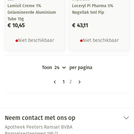
Lamisil Creme 1%
Loceryl Pi Pharma 5%
Gelamineerde Aluminium
Nagellak 5ml Pip
Tube 15g
€ 10,45
€ 43,11
Niet beschikbaar
Niet beschikbaar
Toon
per pagina
Pagina's
U lees momenteel pagina
1
Pagina
2
Neem contact met ons op
Apotheek Peeters Ramsel BVBA