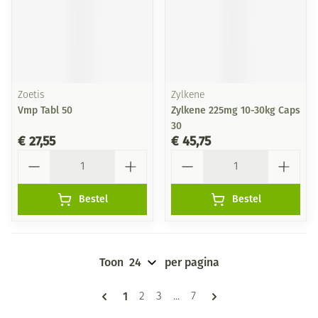
Zoetis
Zylkene
Vmp Tabl 50
Zylkene 225mg 10-30kg Caps
30
€ 27,55
€ 45,75
Aantal
Aantal
Bestel
Bestel
Toon
per pagina
Pagina's
U lees momenteel pagina
1
Pagina
Pagina
Pagina
2
3
...
7