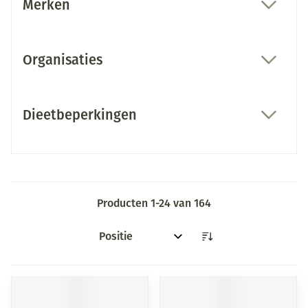
Merken
filter
Organisaties
filter
Dieetbeperkingen
filter
Producten
1
-
24
van
164
Sorteer op: