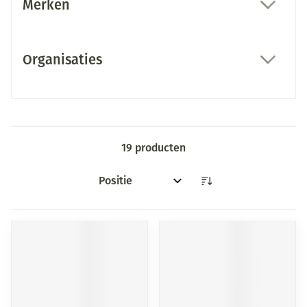
Merken
filter
Organisaties
filter
19
producten
Sorteer op: