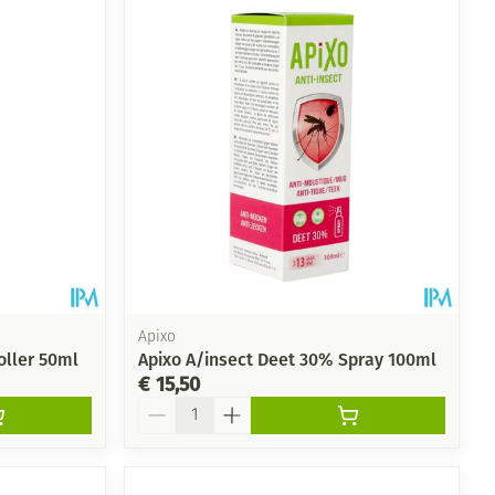
Apixo
oller 50ml
Apixo A/insect Deet 30% Spray 100ml
€ 15,50
Aantal