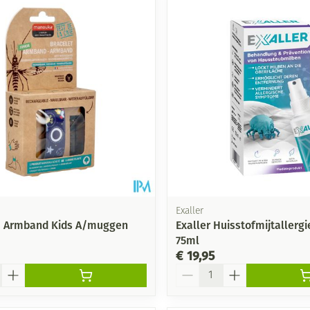
Exaller
 Armband Kids A/muggen
Exaller Huisstofmijtallergi
75ml
€ 19,95
Aantal