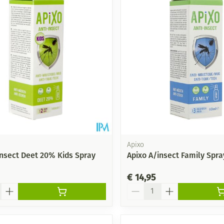
Mondmaskers
ging
Supplementen
Insectenwe
middelen
ssen
-
id
Apixo
insect Deet 20% Kids Spray
Apixo A/insect Family Spr
€ 14,95
Zelfbruiner
Scheren
Aantal