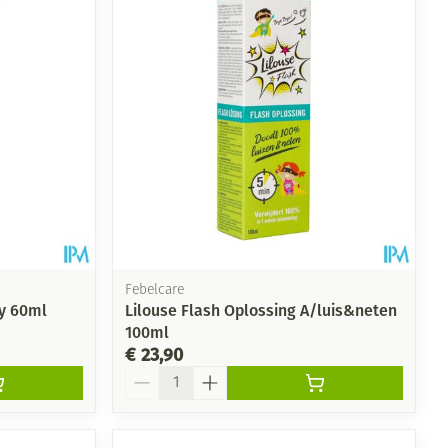
rende
Parfums en
geurproducten
Febelcare
ay 60ml
Lilouse Flash Oplossing A/luis&neten
100ml
€ 23,90
CBD
Aantal