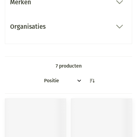
Merken
filter
Organisaties
filter
7
producten
Sorteer op: