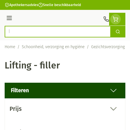
Ga naar de inhoud
Apothekersadvies
Snelle beschikbaarheid
Menu
Zoek
Product, merk, categorie...
Home
/
Schoonheid, verzorging en hygiëne
/
Gezichtsverzorging
/
Lifting - filler
Filteren
Doorgaan naar productlijst
Prijs
filter