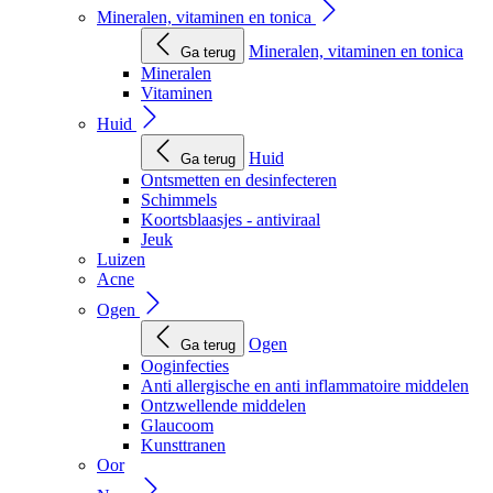
Mineralen, vitaminen en tonica
Mineralen, vitaminen en tonica
Ga terug
Mineralen
Vitaminen
Huid
Huid
Ga terug
Ontsmetten en desinfecteren
Schimmels
Koortsblaasjes - antiviraal
Jeuk
Luizen
Acne
Ogen
Ogen
Ga terug
Ooginfecties
Anti allergische en anti inflammatoire middelen
Ontzwellende middelen
Glaucoom
Kunsttranen
Oor