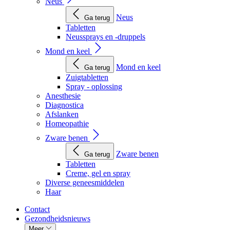
Neus
Neus
Ga terug
Tabletten
Neussprays en -druppels
Mond en keel
Mond en keel
Ga terug
Zuigtabletten
Spray - oplossing
Anesthesie
Diagnostica
Afslanken
Homeopathie
Zware benen
Zware benen
Ga terug
Tabletten
Creme, gel en spray
Diverse geneesmiddelen
Haar
Contact
Gezondheidsnieuws
Meer