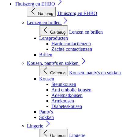
Thuiszorg en EHBO
Thuiszorg en EHBO
Ga terug
Lenzen en brillen
Lenzen en brillen
Ga terug
Lensproducten
Harde contactlenzen
Zachte contactlenzen
Brillen
Kousen, panty's en sokken
Kousen, panty's en sokken
Ga terug
Kousen
Steunkousen
Anti embolie kousen
Aderspatkousen
Armkousen
Diabeteskousen
Panty's
Sokken
Lingerie
Lingerie
Ga terug