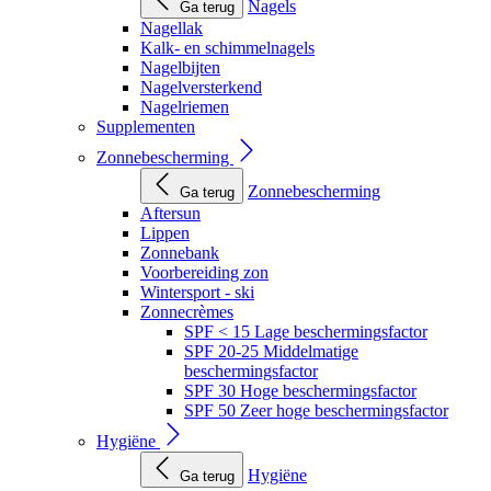
Nagels
Ga terug
Nagellak
Kalk- en schimmelnagels
Nagelbijten
Nagelversterkend
Nagelriemen
Supplementen
Zonnebescherming
Zonnebescherming
Ga terug
Aftersun
Lippen
Zonnebank
Voorbereiding zon
Wintersport - ski
Zonnecrèmes
SPF < 15 Lage beschermingsfactor
SPF 20-25 Middelmatige
beschermingsfactor
SPF 30 Hoge beschermingsfactor
SPF 50 Zeer hoge beschermingsfactor
Hygiëne
Hygiëne
Ga terug