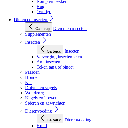
Romp en bekken
Rug
Overige
Dieren en insecten
Dieren en insecten
Ga terug
Supplementen
Insecten
Insecten
Ga terug
Verzorging insectenbeten
Anti insecten
Teken tang of pincet
Paarden
Honden
Kat
Duiven en vogels
Wondzorg
Nagels en hoeven
Spieren en gewrichten
Dierenvoeding
Dierenvoeding
Ga terug
Hond