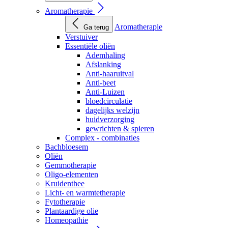
Aromatherapie
Aromatherapie
Ga terug
Verstuiver
Essentiële oliën
Ademhaling
Afslanking
Anti-haaruitval
Anti-beet
Anti-Luizen
bloedcirculatie
dagelijks welzijn
huidverzorging
gewrichten & spieren
Complex - combinaties
Bachbloesem
Oliën
Gemmotherapie
Oligo-elementen
Kruidenthee
Licht- en warmtetherapie
Fytotherapie
Plantaardige olie
Homeopathie