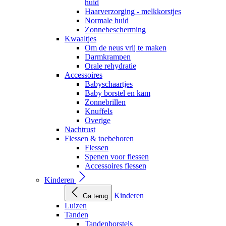
huid
Haarverzorging - melkkorstjes
Normale huid
Zonnebescherming
Kwaaltjes
Om de neus vrij te maken
Darmkrampen
Orale rehydratie
Accessoires
Babyschaartjes
Baby borstel en kam
Zonnebrillen
Knuffels
Overige
Nachtrust
Flessen & toebehoren
Flessen
Spenen voor flessen
Accessoires flessen
Kinderen
Kinderen
Ga terug
Luizen
Tanden
Tandenborstels