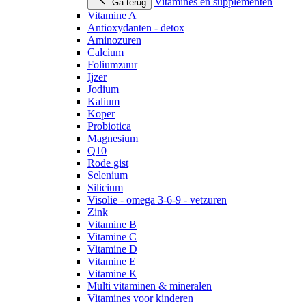
Vitamines en supplementen
Ga terug
Vitamine A
Antioxydanten - detox
Aminozuren
Calcium
Foliumzuur
Ijzer
Jodium
Kalium
Koper
Probiotica
Magnesium
Q10
Rode gist
Selenium
Silicium
Visolie - omega 3-6-9 - vetzuren
Zink
Vitamine B
Vitamine C
Vitamine D
Vitamine E
Vitamine K
Multi vitaminen & mineralen
Vitamines voor kinderen