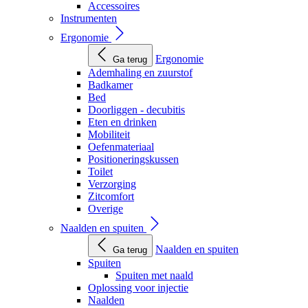
Accessoires
Instrumenten
Ergonomie
Ergonomie
Ga terug
Ademhaling en zuurstof
Badkamer
Bed
Doorliggen - decubitis
Eten en drinken
Mobiliteit
Oefenmateriaal
Positioneringskussen
Toilet
Verzorging
Zitcomfort
Overige
Naalden en spuiten
Naalden en spuiten
Ga terug
Spuiten
Spuiten met naald
Oplossing voor injectie
Naalden