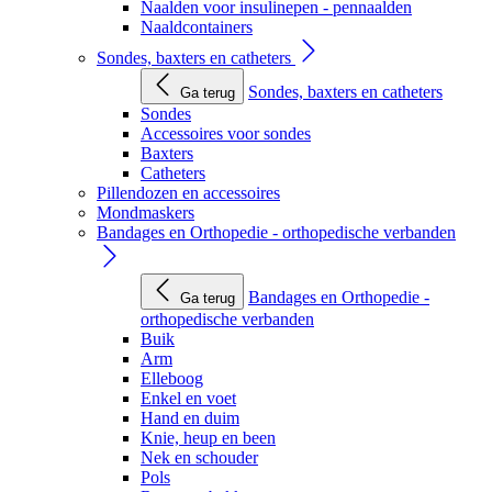
Naalden voor insulinepen - pennaalden
Naaldcontainers
Sondes, baxters en catheters
Sondes, baxters en catheters
Ga terug
Sondes
Accessoires voor sondes
Baxters
Catheters
Pillendozen en accessoires
Mondmaskers
Bandages en Orthopedie - orthopedische verbanden
Bandages en Orthopedie -
Ga terug
orthopedische verbanden
Buik
Arm
Elleboog
Enkel en voet
Hand en duim
Knie, heup en been
Nek en schouder
Pols