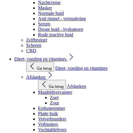
Nachtcreme
Masker
Normale huid
Anti rimpel - veroudering
Serum
Droge huid - hydrateren
Rode reactive huid
Zelfbruiner
Scheren
CBD
Dieet, voeding en vitamines
Dieet, voeding en vitamines
Ga terug
Afslanken
Afslanken
Ga terug
Maaltijdvervanger
Zoet
Zout
Eetlustremmer
Platte buik
Vetverbranders
Vetbinders
Vochtafdrijvers