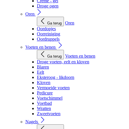
Creme - gel
Droge ogen
Oren
Oren
Ga terug
Oordopjes
Oorreiniging
Oordruppels
Voeten en benen
Voeten en benen
Ga terug
Droge voeten, eelt en kloven
Blaren
Eelt
Eksteroog - likdoorn
Kloven
Vermoeide voeten
Pedicure
Voetschimmel
Voetbad
Wratten
Zweetvoeten
Nagels