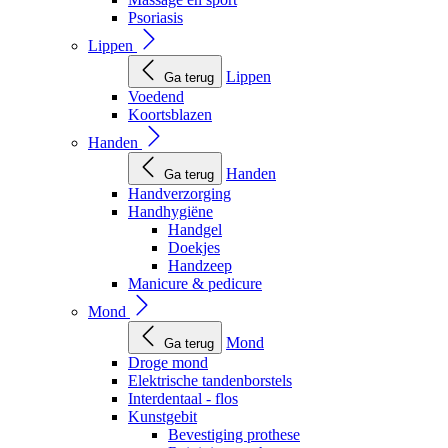
Psoriasis
Lippen
Lippen
Ga terug
Voedend
Koortsblazen
Handen
Handen
Ga terug
Handverzorging
Handhygiëne
Handgel
Doekjes
Handzeep
Manicure & pedicure
Mond
Mond
Ga terug
Droge mond
Elektrische tandenborstels
Interdentaal - flos
Kunstgebit
Bevestiging prothese