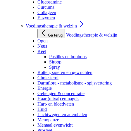
Glucosamine
Curcuma
Collageen
Enzymen
Voedingstherapie & welzijn
Voedingstherapie & welzijn
Ga terug
Ogen
Neus
Keel
Pastilles en bonbons
Siroop
Spray
Botten, spieren en gewrichten
Cholesterol
Darmflora - metabolisme - spijsvertering
Energie
Geheugen & concentratie
Haar (uitval) en nagels
Hart- en bloedvaten
Huid
Luchtwegen en ademhalen
Menopauze
Mentaal evenwicht
Prostaat