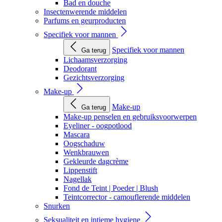
Bad en douche
Insectenwerende middelen
Parfums en geurproducten
Specifiek voor mannen
Specifiek voor mannen
Ga terug
Lichaamsverzorging
Deodorant
Gezichtsverzorging
Make-up
Make-up
Ga terug
Make-up penselen en gebruiksvoorwerpen
Eyeliner - oogpotlood
Mascara
Oogschaduw
Wenkbrauwen
Gekleurde dagcrème
Lippenstift
Nagellak
Fond de Teint | Poeder | Blush
Teintcorrector - camouflerende middelen
Snurken
Seksualiteit en intieme hygiene