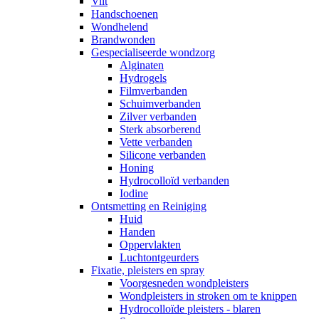
Vilt
Handschoenen
Wondhelend
Brandwonden
Gespecialiseerde wondzorg
Alginaten
Hydrogels
Filmverbanden
Schuimverbanden
Zilver verbanden
Sterk absorberend
Vette verbanden
Silicone verbanden
Honing
Hydrocolloïd verbanden
Iodine
Ontsmetting en Reiniging
Huid
Handen
Oppervlakten
Luchtontgeurders
Fixatie, pleisters en spray
Voorgesneden wondpleisters
Wondpleisters in stroken om te knippen
Hydrocolloïde pleisters - blaren