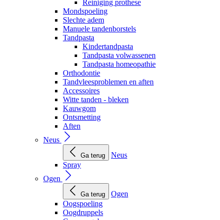
Reiniging prothese
Mondspoeling
Slechte adem
Manuele tandenborstels
Tandpasta
Kindertandpasta
Tandpasta volwassenen
Tandpasta homeopathie
Orthodontie
Tandvleesproblemen en aften
Accessoires
Witte tanden - bleken
Kauwgom
Ontsmetting
Aften
Neus
Neus
Ga terug
Spray
Ogen
Ogen
Ga terug
Oogspoeling
Oogdruppels