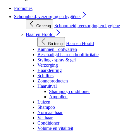
Promoties
Schoonheid, verzorging en hygiëne
Schoonheid, verzorging en hygiëne
Ga terug
Haar en Hoofd
Haar en Hoofd
Ga terug
Kammen - ontwarren
Beschadigd haar en hoofdirritatie
Styling - spray & gel
Verzorging
Haarkleuring
Schilfers
Zonneproducten
Haaruitval
Shampoo, conditioner
Ampullen
Luizen
Shampoo
Normaal haar
Vet haar
Conditioner
Volume en vitaliteit