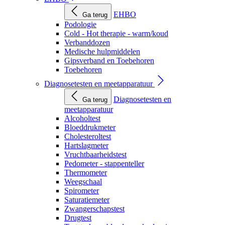
EHBO
Ga terug
Podologie
Cold - Hot therapie - warm/koud
Verbanddozen
Medische hulpmiddelen
Gipsverband en Toebehoren
Toebehoren
Diagnosetesten en meetapparatuur
Diagnosetesten en
Ga terug
meetapparatuur
Alcoholtest
Bloeddrukmeter
Cholesteroltest
Hartslagmeter
Vruchtbaarheidstest
Pedometer - stappenteller
Thermometer
Weegschaal
Spirometer
Saturatiemeter
Zwangerschapstest
Drugtest