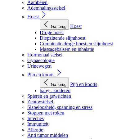
Aambeien
Ademhalingsstelsel
Hoest
Hoest
Ga terug
Droge hoest
Diepzittende slijmhoest
Combinatie droge hoest en slijmhoest
Massagebalsem en inhalatie
Hormonaal stelsel
Gynaecologie
Urinewegen
Pijn en koorts
Pijn en koorts
Ga terug
baby - kinderen
Spieren en gewrichten
Zenuwstelsel
Slapeloosheid, spanning en stress
Stoppen met roken
Infecties
Immuniteit
Allergie
Anti tumor middelen