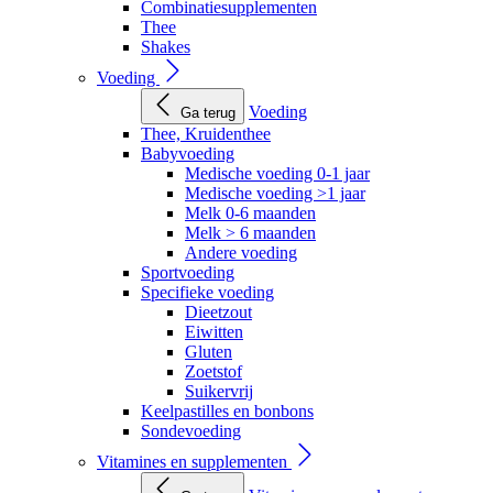
Combinatiesupplementen
Thee
Shakes
Voeding
Voeding
Ga terug
Thee, Kruidenthee
Babyvoeding
Medische voeding 0-1 jaar
Medische voeding >1 jaar
Melk 0-6 maanden
Melk > 6 maanden
Andere voeding
Sportvoeding
Specifieke voeding
Dieetzout
Eiwitten
Gluten
Zoetstof
Suikervrij
Keelpastilles en bonbons
Sondevoeding
Vitamines en supplementen