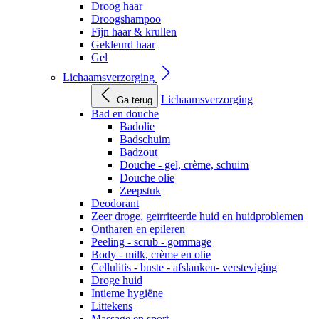
Droog haar
Droogshampoo
Fijn haar & krullen
Gekleurd haar
Gel
Lichaamsverzorging
Lichaamsverzorging
Ga terug
Bad en douche
Badolie
Badschuim
Badzout
Douche - gel, crème, schuim
Douche olie
Zeepstuk
Deodorant
Zeer droge, geïrriteerde huid en huidproblemen
Ontharen en epileren
Peeling - scrub - gommage
Body - milk, crème en olie
Cellulitis - buste - afslanken- versteviging
Droge huid
Intieme hygiëne
Littekens
Massage en sport