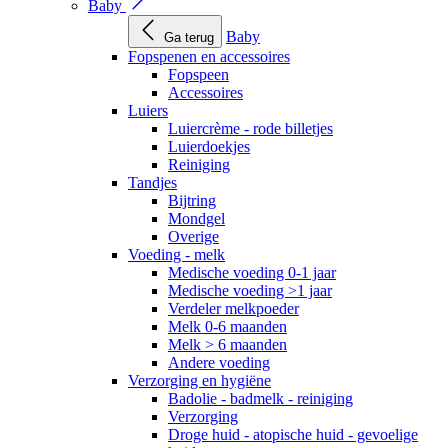
Baby
Baby
Ga terug
Fopspenen en accessoires
Fopspeen
Accessoires
Luiers
Luiercrème - rode billetjes
Luierdoekjes
Reiniging
Tandjes
Bijtring
Mondgel
Overige
Voeding - melk
Medische voeding 0-1 jaar
Medische voeding >1 jaar
Verdeler melkpoeder
Melk 0-6 maanden
Melk > 6 maanden
Andere voeding
Verzorging en hygiëne
Badolie - badmelk - reiniging
Verzorging
Droge huid - atopische huid - gevoelige