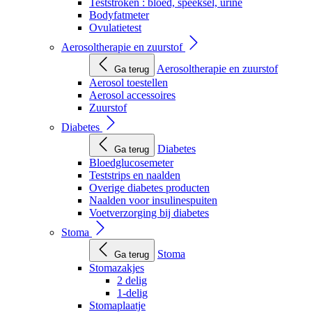
Teststroken : bloed, speeksel, urine
Bodyfatmeter
Ovulatietest
Aerosoltherapie en zuurstof
Aerosoltherapie en zuurstof
Ga terug
Aerosol toestellen
Aerosol accessoires
Zuurstof
Diabetes
Diabetes
Ga terug
Bloedglucosemeter
Teststrips en naalden
Overige diabetes producten
Naalden voor insulinespuiten
Voetverzorging bij diabetes
Stoma
Stoma
Ga terug
Stomazakjes
2 delig
1-delig
Stomaplaatje