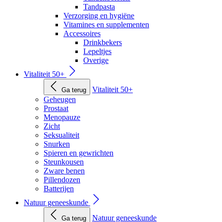
Tandpasta
Verzorging en hygiëne
Vitamines en supplementen
Accessoires
Drinkbekers
Lepeltjes
Overige
Vitaliteit 50+
Vitaliteit 50+
Ga terug
Geheugen
Prostaat
Menopauze
Zicht
Seksualiteit
Snurken
Spieren en gewrichten
Steunkousen
Zware benen
Pillendozen
Batterijen
Natuur geneeskunde
Natuur geneeskunde
Ga terug