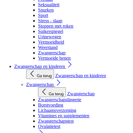
Seksualiteit
Snurken
Sport
Stress - slaap
Stoppen met roken
Suikerspiegel
Urinewegen
Vermoeidheid
Weerstand
Zwangerschap
Vermoeide benen
Zwangerschap en kinderen
Zwangerschap en kinderen
Ga terug
Zwangerschap
Zwangerschap
Ga terug
Zwangerschapslingerie
Borstvoeding
Lichaamsverzorging
Vitamines en supplementen
Zwangerschapstest
Ovulatietest