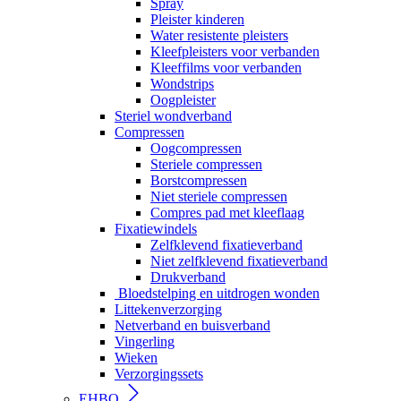
Spray
Pleister kinderen
Water resistente pleisters
Kleefpleisters voor verbanden
Kleeffilms voor verbanden
Wondstrips
Oogpleister
Steriel wondverband
Compressen
Oogcompressen
Steriele compressen
Borstcompressen
Niet steriele compressen
Compres pad met kleeflaag
Fixatiewindels
Zelfklevend fixatieverband
Niet zelfklevend fixatieverband
Drukverband
Bloedstelping en uitdrogen wonden
Littekenverzorging
Netverband en buisverband
Vingerling
Wieken
Verzorgingssets
EHBO