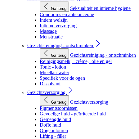
Seksualiteit en intieme hygiene
Ga terug
Condooms en anticonceptie
Intiem welzijn
Intieme verzorging
Massage
Menstruatie
Gezichtsreiniging - ontschminken
Gezichtsreiniging - ontschminken
Ga terug
Reinigingsmelk, - crème, -olie en gel
Tonic - lotion
Micellair water
Specifiek voor de ogen
Dissolvant
Gezichtsverzorging
Gezichtsverzorging
Ga terug
Pigmentstoornissen
Gevoelige huid - geïrriteerde huid
Gemengde huid
Doffe huid
Oogcontouren
Lifting - filler