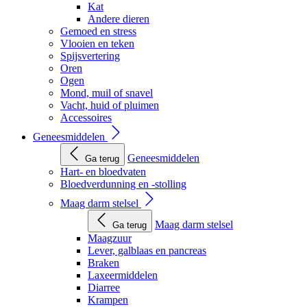
Kat
Andere dieren
Gemoed en stress
Vlooien en teken
Spijsvertering
Oren
Ogen
Mond, muil of snavel
Vacht, huid of pluimen
Accessoires
Geneesmiddelen
Geneesmiddelen
Ga terug
Hart- en bloedvaten
Bloedverdunning en -stolling
Maag darm stelsel
Maag darm stelsel
Ga terug
Maagzuur
Lever, galblaas en pancreas
Braken
Laxeermiddelen
Diarree
Krampen