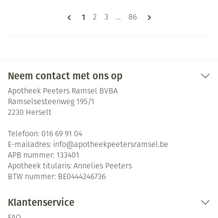
Pagina's
U lees momenteel pagina
1
Pagina
Pagina
Pagina
2
3
...
86
Neem contact met ons op
Apotheek Peeters Ramsel BVBA
Ramselsesteenweg 195/1
2230
Herselt
Telefoon:
016 69 91 04
E-mailadres:
info@
apotheekpeetersramsel.be
APB nummer:
133401
Apotheek titularis:
Annelies Peeters
BTW nummer:
BE0444246736
Klantenservice