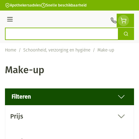
Ga naar de inhoud
Apothekersadvies
Snelle beschikbaarheid
Menu
Zoek
Product, merk, categorie...
Home
/
Schoonheid, verzorging en hygiëne
/
Make-up
Make-up
Filteren
Doorgaan naar productlijst
Prijs
filter