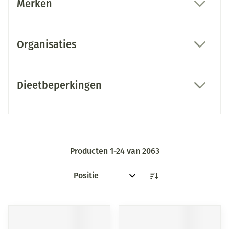
Merken
filter
Organisaties
filter
Dieetbeperkingen
filter
Producten
1
-
24
van
2063
Sorteer op: