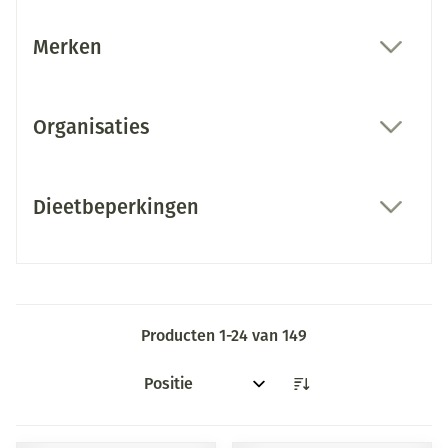
Merken
filter
Organisaties
filter
Dieetbeperkingen
filter
Producten
1
-
24
van
149
Sorteer op: