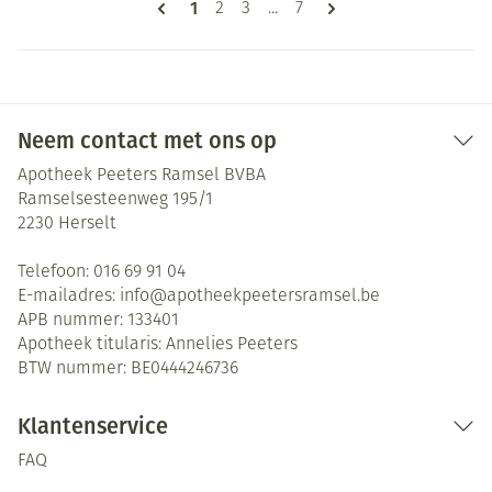
U lees momenteel pagina
1
Pagina
Pagina
Pagina
2
3
...
7
Neem contact met ons op
Apotheek Peeters Ramsel BVBA
Ramselsesteenweg 195/1
2230
Herselt
Telefoon:
016 69 91 04
E-mailadres:
info@
apotheekpeetersramsel.be
APB nummer:
133401
Apotheek titularis:
Annelies Peeters
BTW nummer:
BE0444246736
Klantenservice
FAQ