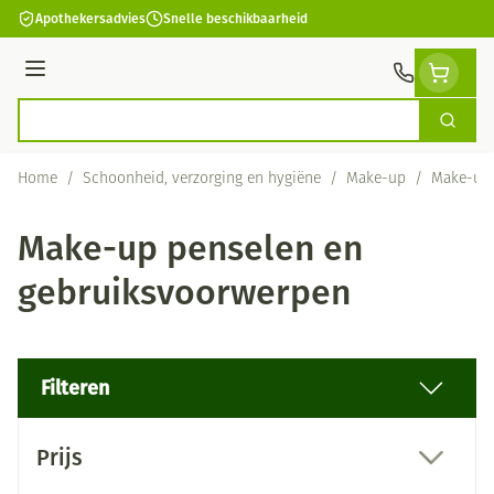
Ga naar de inhoud
Apothekersadvies
Snelle beschikbaarheid
Menu
Zoek
Product, merk, categorie...
Home
/
Schoonheid, verzorging en hygiëne
/
Make-up
/
Make-up 
Make-up penselen en
gebruiksvoorwerpen
Filteren
Doorgaan naar productlijst
Prijs
filter