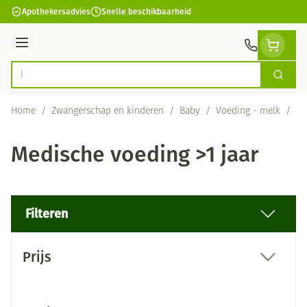
Ga naar de inhoud
Apothekersadvies
Snelle beschikbaarheid
Menu
Zoek
Product, merk, categorie...
Home
/
Zwangerschap en kinderen
/
Baby
/
Voeding - melk
/
Me
Medische voeding >1 jaar
Filteren
Doorgaan naar productlijst
Prijs
filter