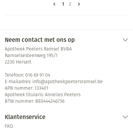
Pagina's
U lees momenteel pagina
1
Pagina
2
Neem contact met ons op
Apotheek Peeters Ramsel BVBA
Ramselsesteenweg 195/1
2230
Herselt
Telefoon:
016 69 91 04
E-mailadres:
info@
apotheekpeetersramsel.be
APB nummer:
133401
Apotheek titularis:
Annelies Peeters
BTW nummer:
BE0444246736
Klantenservice
FAQ