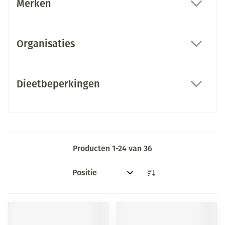
Merken
filter
Organisaties
filter
Dieetbeperkingen
filter
Producten
1
-
24
van
36
Sorteer op: