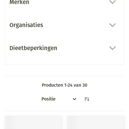
Merken
filter
Organisaties
filter
Dieetbeperkingen
filter
Producten
1
-
24
van
30
Sorteer op: