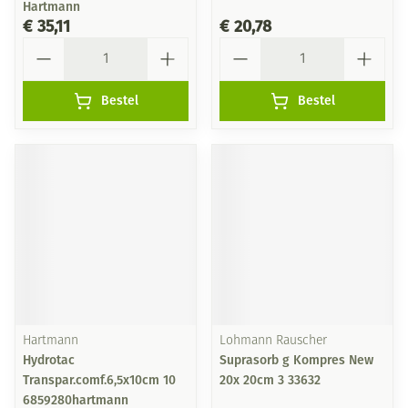
Hartmann
€ 35,11
€ 20,78
Aantal
Aantal
Bestel
Bestel
Hartmann
Lohmann Rauscher
Hydrotac
Suprasorb g Kompres New
Transpar.comf.6,5x10cm 10
20x 20cm 3 33632
6859280hartmann