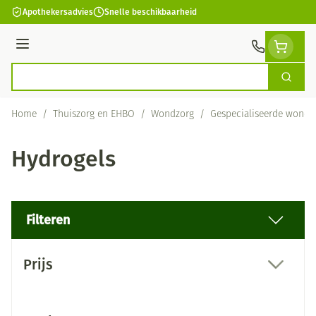
Ga naar de inhoud
Apothekersadvies
Snelle beschikbaarheid
Menu
Zoek
Product, merk, categorie...
Home
/
Thuiszorg en EHBO
/
Wondzorg
/
Gespecialiseerde wondz
Hydrogels
Filteren
Doorgaan naar productlijst
Prijs
filter