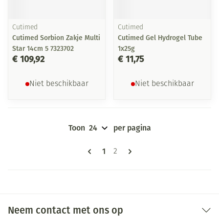
Cutimed
Cutimed
Cutimed Sorbion Zakje Multi
Cutimed Gel Hydrogel Tube
Star 14cm 5 7323702
1x25g
€ 109,92
€ 11,75
Niet beschikbaar
Niet beschikbaar
Toon
per pagina
Pagina's
U lees momenteel pagina
1
Pagina
2
Neem contact met ons op