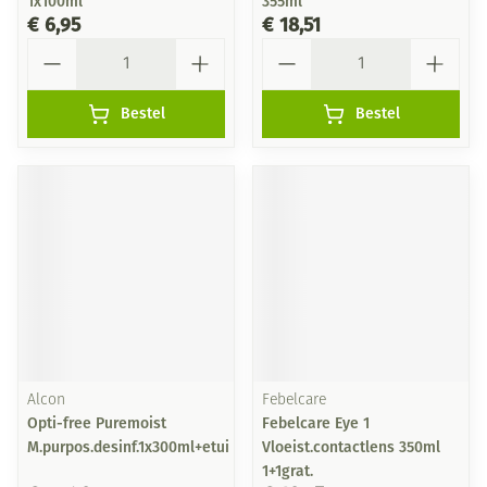
1x100ml
355ml
€ 6,95
€ 18,51
Aantal
Aantal
Bestel
Bestel
Alcon
Febelcare
Opti-free Puremoist
Febelcare Eye 1
M.purpos.desinf.1x300ml+etui
Vloeist.contactlens 350ml
1+1grat.