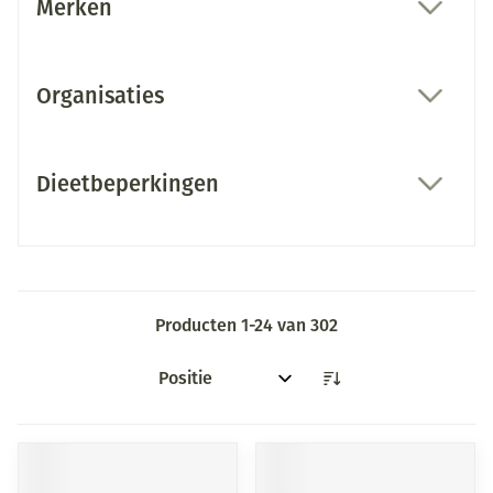
Merken
filter
Organisaties
filter
Dieetbeperkingen
filter
Producten
1
-
24
van
302
Sorteer op: