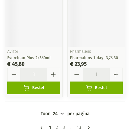
Avizor
Pharmalens
Everclean Plus 2x350ml
Pharmalens 1-day -3,75 30
€ 45,80
€ 23,95
Aantal
Aantal
Bestel
Bestel
Toon
per pagina
Pagina's
U lees momenteel pagina
1
Pagina
Pagina
Pagina
2
3
...
13