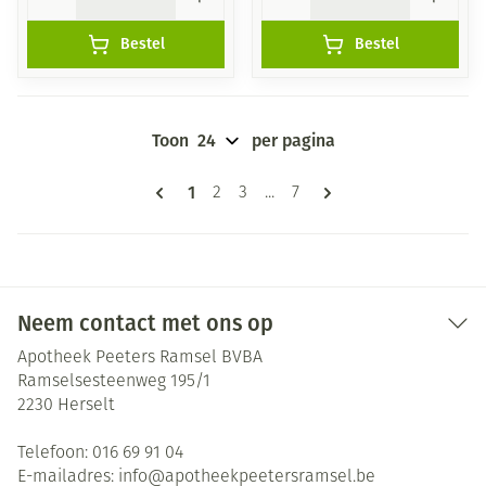
Bestel
Bestel
Toon
per pagina
Pagina's
U lees momenteel pagina
1
Pagina
Pagina
Pagina
2
3
...
7
Neem contact met ons op
Apotheek Peeters Ramsel BVBA
Ramselsesteenweg 195/1
2230
Herselt
Telefoon:
016 69 91 04
E-mailadres:
info@
apotheekpeetersramsel.be