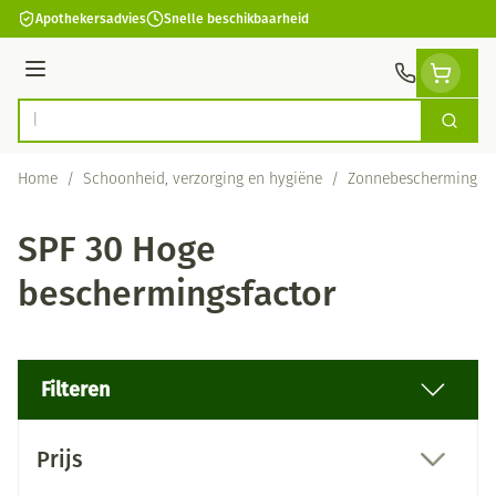
Ga naar de inhoud
Apothekersadvies
Snelle beschikbaarheid
Menu
Zoek
Product, merk, categorie...
Home
/
Schoonheid, verzorging en hygiëne
/
Zonnebescherming
/
SPF 30 Hoge
beschermingsfactor
Filteren
Doorgaan naar productlijst
Prijs
filter