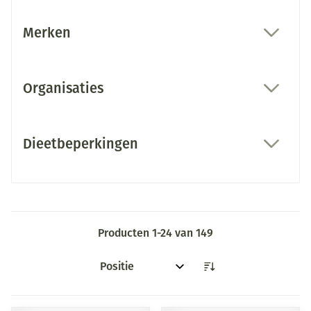
Merken
filter
Organisaties
filter
Dieetbeperkingen
filter
Producten
1
-
24
van
149
Sorteer op: