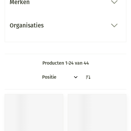
Merken
filter
Organisaties
filter
Producten
1
-
24
van
44
Sorteer op: