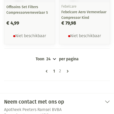
Offisoins Set Filters
Febelcare
Febelcare Aero Vernevelaar
Compressorvernevelaar 5
Compressor Kind
€ 4,99
€ 79,98
Niet beschikbaar
Niet beschikbaar
Toon
per pagina
Pagina's
U lees momenteel pagina
1
Pagina
2
Neem contact met ons op
Apotheek Peeters Ramsel BVBA