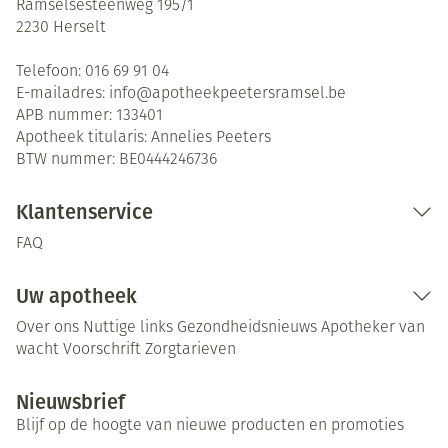
Ramselsesteenweg 195/1
2230
Herselt
Telefoon:
016 69 91 04
E-mailadres:
info@
apotheekpeetersramsel.be
APB nummer:
133401
Apotheek titularis:
Annelies Peeters
BTW nummer:
BE0444246736
Klantenservice
FAQ
Uw apotheek
Over ons
Nuttige links
Gezondheidsnieuws
Apotheker van
wacht
Voorschrift
Zorgtarieven
Nieuwsbrief
Blijf op de hoogte van nieuwe producten en promoties