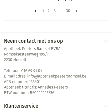
Pagina's
U lees momenteel pagina
1
Pagina
Pagina
Pagina
2
3
...
30
Neem contact met ons op
Apotheek Peeters Ramsel BVBA
Ramselsesteenweg 195/1
2230
Herselt
Telefoon:
016 69 91 04
E-mailadres:
info@
apotheekpeetersramsel.be
APB nummer:
133401
Apotheek titularis:
Annelies Peeters
BTW nummer:
BE0444246736
Klantenservice