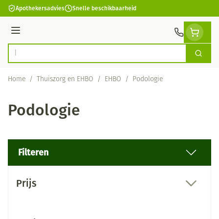
Ga naar de inhoud
Apothekersadvies
Snelle beschikbaarheid
Menu
Zoek
Product, merk, categorie...
Home
/
Thuiszorg en EHBO
/
EHBO
/
Podologie
Podologie
Filteren
Doorgaan naar productlijst
Prijs
filter