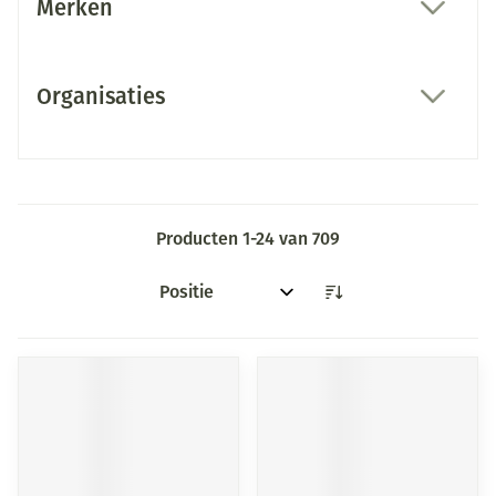
Merken
filter
Organisaties
filter
Producten
1
-
24
van
709
Sorteer op: