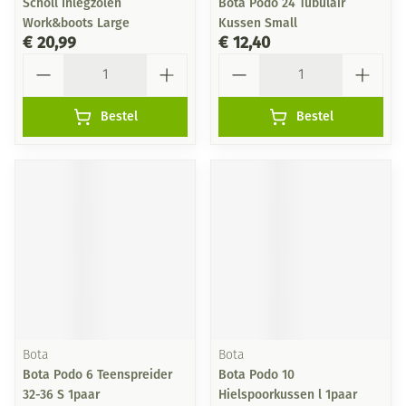
Scholl Inlegzolen
Bota Podo 24 Tubulair
Work&boots Large
Kussen Small
€ 20,99
€ 12,40
Aantal
Aantal
Bestel
Bestel
Bota
Bota
Bota Podo 6 Teenspreider
Bota Podo 10
32-36 S 1paar
Hielspoorkussen l 1paar