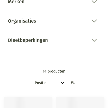
Merken
filter
Organisaties
filter
Dieetbeperkingen
filter
14
producten
Sorteer op: