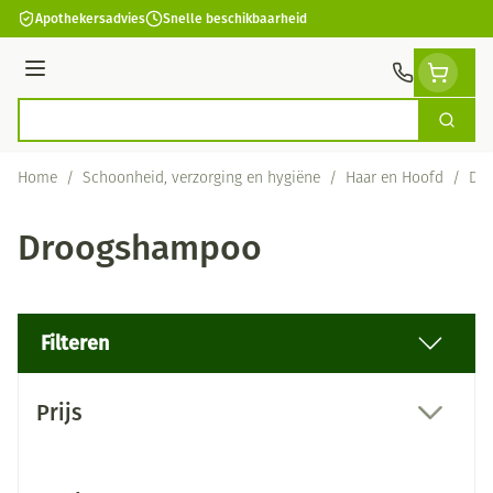
Ga naar de inhoud
Apothekersadvies
Snelle beschikbaarheid
Menu
Zoek
Product, merk, categorie...
Home
/
Schoonheid, verzorging en hygiëne
/
Haar en Hoofd
/
Dr
Droogshampoo
Filteren
Doorgaan naar productlijst
Prijs
filter