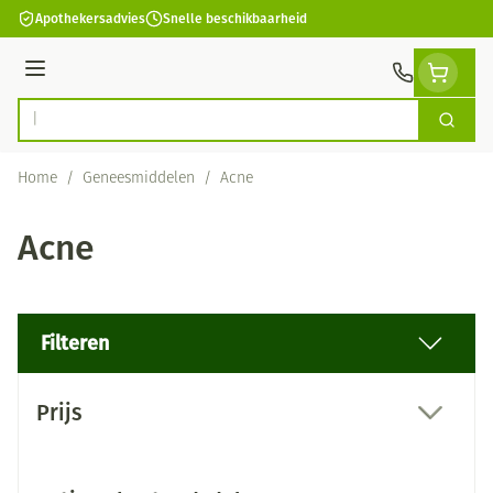
Ga naar de inhoud
Apothekersadvies
Snelle beschikbaarheid
Menu
Zoek
Product, merk, categorie...
Home
/
Geneesmiddelen
/
Acne
Acne
Filteren
Doorgaan naar productlijst
Prijs
filter