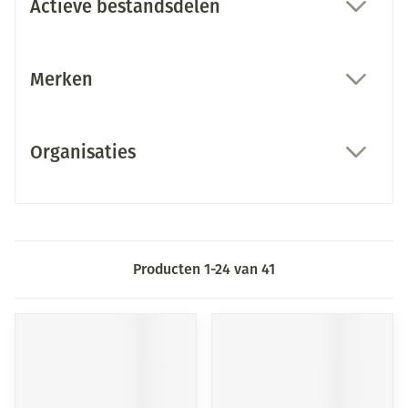
Actieve bestandsdelen
filter
Merken
filter
Organisaties
filter
Producten
1
-
24
van
41