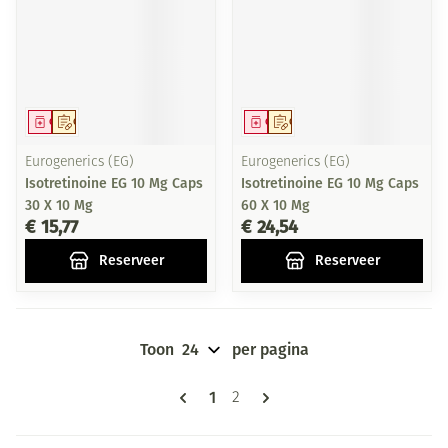
Geneesmiddel
Op voorschrift
Geneesmiddel
Op voorschrift
Eurogenerics (EG)
Eurogenerics (EG)
Isotretinoine EG 10 Mg Caps
Isotretinoine EG 10 Mg Caps
30 X 10 Mg
60 X 10 Mg
€ 15,77
€ 24,54
Reserveer
Reserveer
Toon
per pagina
Pagina's
U lees momenteel pagina
1
Pagina
2