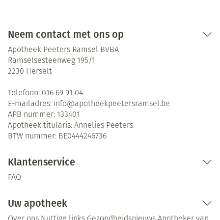
Neem contact met ons op
Apotheek Peeters Ramsel BVBA
Ramselsesteenweg 195/1
2230
Herselt
Telefoon:
016 69 91 04
E-mailadres:
info@
apotheekpeetersramsel.be
APB nummer:
133401
Apotheek titularis:
Annelies Peeters
BTW nummer:
BE0444246736
Klantenservice
FAQ
Uw apotheek
Over ons
Nuttige links
Gezondheidsnieuws
Apotheker van