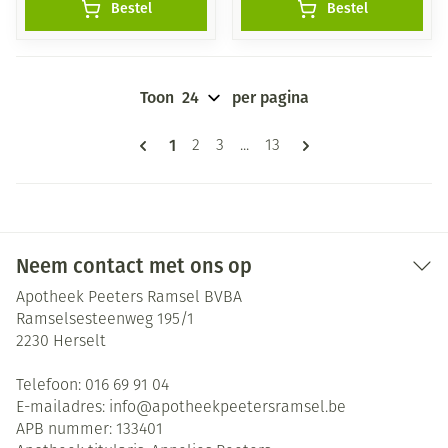
Bestel
Bestel
Toon
per pagina
Pagina's
U lees momenteel pagina
1
Pagina
Pagina
Pagina
2
3
...
13
Neem contact met ons op
Apotheek Peeters Ramsel BVBA
Ramselsesteenweg 195/1
2230
Herselt
Telefoon:
016 69 91 04
E-mailadres:
info@
apotheekpeetersramsel.be
APB nummer:
133401