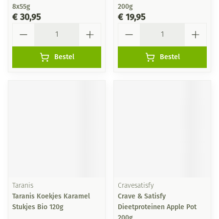
8x55g
200g
€ 30,95
€ 19,95
Aantal
Aantal
Bestel
Bestel
Taranis
Cravesatisfy
Taranis Koekjes Karamel
Crave & Satisfy
Stukjes Bio 120g
Dieetproteinen Apple Pot
200g