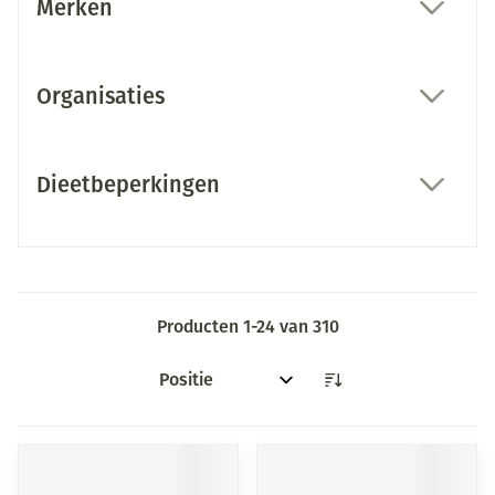
Merken
filter
Organisaties
filter
Dieetbeperkingen
filter
Producten
1
-
24
van
310
Sorteer op: