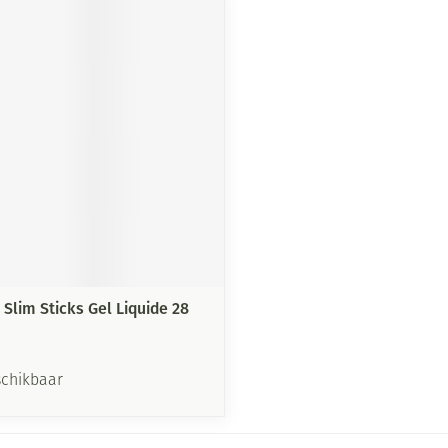
Mondmaskers
ging
Supplementen
Insectenwe
middelen
ssen
-
id
 Slim Sticks Gel Liquide 28
Zelfbruiner
Scheren
schikbaar