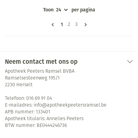
Toon
per pagina
Pagina's
U lees momenteel pagina
1
Pagina
Pagina
2
3
Neem contact met ons op
Apotheek Peeters Ramsel BVBA
Ramselsesteenweg 195/1
2230
Herselt
Telefoon:
016 69 91 04
E-mailadres:
info@
apotheekpeetersramsel.be
APB nummer:
133401
Apotheek titularis:
Annelies Peeters
BTW nummer:
BE0444246736