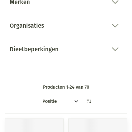
Merken
filter
Organisaties
filter
Dieetbeperkingen
filter
Producten
1
-
24
van
70
Sorteer op: