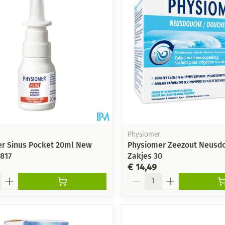
Mondmaskers
ging
Supplementen
Insectenwe
middelen
ssen
-
id
Physiomer
r Sinus Pocket 20ml New
Physiomer Zeezout Neusd
4817
Zakjes 30
€ 14,49
Aantal
Zelfbruiner
Scheren