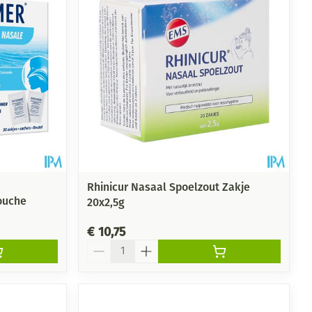
rende
Parfums en
geurproducten
Rhinicur Nasaal Spoelzout Zakje
ouche
20x2,5g
€ 10,75
Aantal
CBD