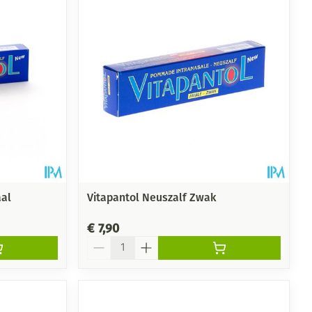
aal
Vitapantol Neuszalf Zwak
€ 7,90
Aantal