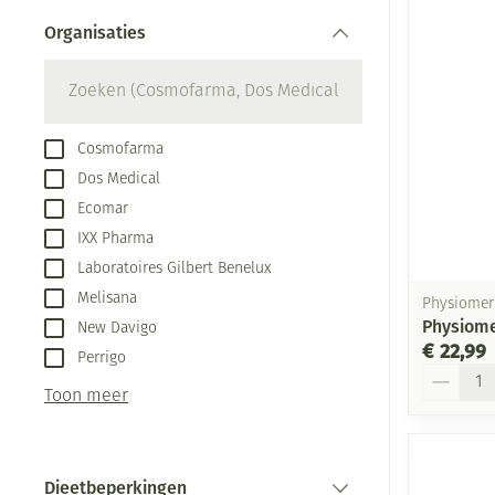
Aerosol toestel
kloven
Creme, gel en s
Organisaties
Aerosol accesso
Blaren
filter
Zuurstof
Eelt
Ademhalingsste
Eksteroog - lik
Cosmofarma
Toon meer
Dos Medical
Spieren en gew
Ecomar
IXX Pharma
Specifiek voor
Naalden en spu
Laboratoires Gilbert Benelux
Infecties
Lichaamsverzor
Spuiten
Melisana
Physiomer
Physiome
New Davigo
Deodorant
Oplossing voor 
€ 22,99
Perrigo
Gezichtsverzorg
Naalden
Aantal
Luizen
Toon meer
Naalden voor in
pennaalden
Diagnostica
Toon meer
Dieetbeperkingen