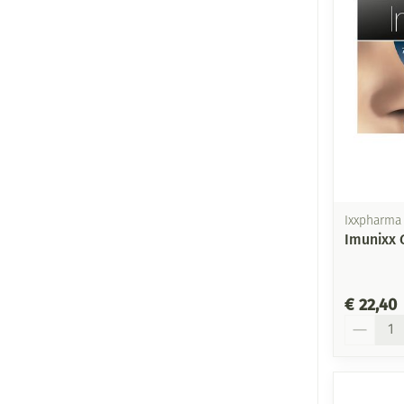
Ixxpharma
Imunixx G
€ 22,40
Aantal