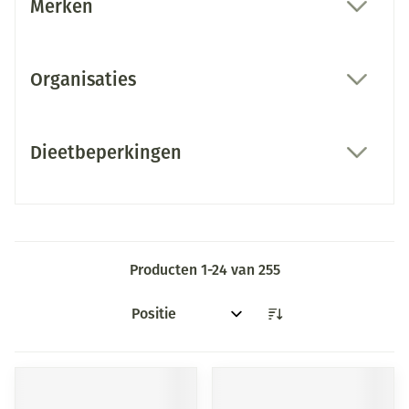
Merken
filter
Organisaties
filter
Dieetbeperkingen
filter
Producten
1
-
24
van
255
Sorteer op: