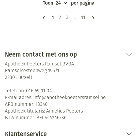
Toon
per pagina
Pagina's
U lees momenteel pagina
1
Pagina
Pagina
Pagina
2
3
...
11
Neem contact met ons op
Apotheek Peeters Ramsel BVBA
Ramselsesteenweg 195/1
2230
Herselt
Telefoon:
016 69 91 04
E-mailadres:
info@
apotheekpeetersramsel.be
APB nummer:
133401
Apotheek titularis:
Annelies Peeters
BTW nummer:
BE0444246736
Klantenservice