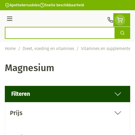
Ga naar de inhoud
Apothekersadvies
Snelle beschikbaarheid
Menu
Zoek
Product, merk, categorie...
Home
/
Dieet, voeding en vitamines
/
Vitamines en supplementen
Magnesium
Filteren
Doorgaan naar productlijst
Prijs
filter