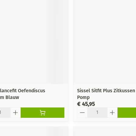
alancefit Oefendiscus
Sissel Sitfit Plus Zitkusse
cm Blauw
Pomp
€ 45,95
Aantal