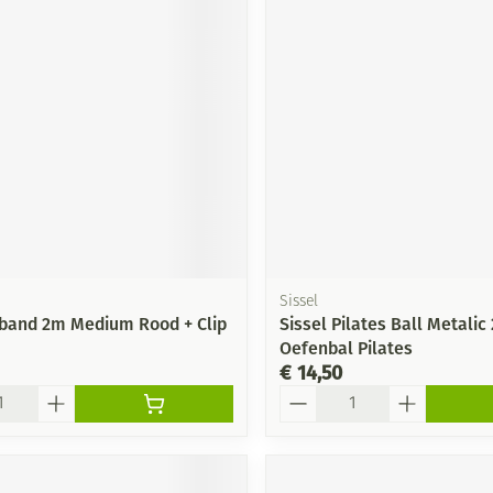
Mondmaskers
ging
Supplementen
Insectenwe
middelen
ssen
-
id
Sissel
itband 2m Medium Rood + Clip
Sissel Pilates Ball Metalic
Oefenbal Pilates
Zelfbruiner
Scheren
€ 14,50
Aantal