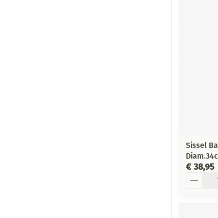
Sissel B
Diam.34
€ 38,95
Aantal