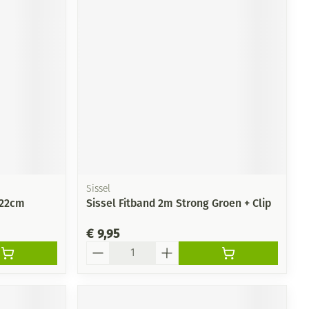
rende
Parfums en
geurproducten
Sissel
 22cm
Sissel Fitband 2m Strong Groen + Clip
CBD
€ 9,95
Aantal