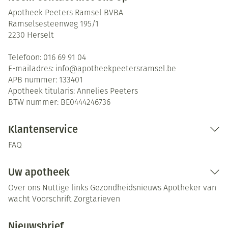
Apotheek Peeters Ramsel BVBA
Ramselsesteenweg 195/1
2230
Herselt
Telefoon:
016 69 91 04
E-mailadres:
info@
apotheekpeetersramsel.be
APB nummer:
133401
Apotheek titularis:
Annelies Peeters
BTW nummer:
BE0444246736
Klantenservice
FAQ
Uw apotheek
Over ons
Nuttige links
Gezondheidsnieuws
Apotheker van
wacht
Voorschrift
Zorgtarieven
Nieuwsbrief