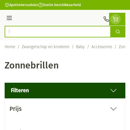
Ga naar de inhoud
Apothekersadvies
Snelle beschikbaarheid
Menu
Zoek
Product, merk, categorie...
Home
/
Zwangerschap en kinderen
/
Baby
/
Accessoires
/
Zonneb
Zonnebrillen
Filteren
Doorgaan naar productlijst
Prijs
filter