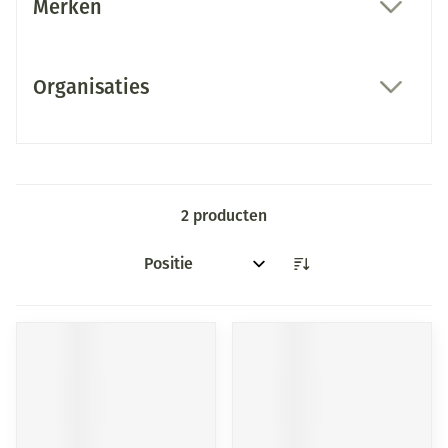
Merken
filter
Organisaties
filter
2
producten
Sorteer op: