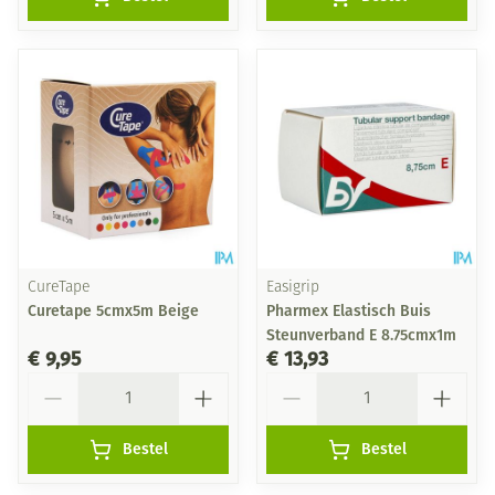
CureTape
Easigrip
Curetape 5cmx5m Beige
Pharmex Elastisch Buis
Steunverband E 8.75cmx1m
€ 9,95
€ 13,93
Aantal
Aantal
Bestel
Bestel