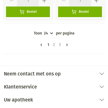
Bestel
Bestel
Toon
per pagina
Pagina's
U lees momenteel pagina
1
Pagina
Pagina
2
3
Neem contact met ons op
Klantenservice
Uw apotheek