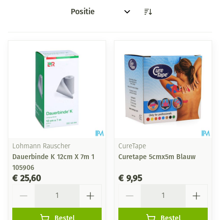
Sorteer op:
Lohmann Rauscher
CureTape
Dauerbinde K 12cm X 7m 1
Curetape 5cmx5m Blauw
105906
€ 25,60
€ 9,95
Aantal
Aantal
Bestel
Bestel