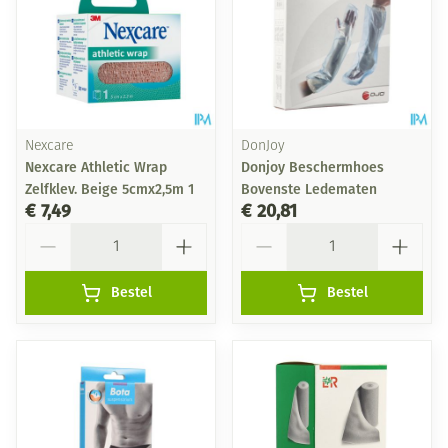
Nexcare
DonJoy
Nexcare Athletic Wrap
Donjoy Beschermhoes
Zelfklev. Beige 5cmx2,5m 1
Bovenste Ledematen
€ 7,49
€ 20,81
Aantal
Aantal
Bestel
Bestel