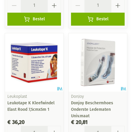
Aantal
Aantal
Bestel
Bestel
Leukoplast
DonJoy
Leukotape K Kleefwindel
Donjoy Beschermhoes
Elast Rood 7,5cmx5m 1
Onderste Ledematen
Univ.maat
€ 36,20
€ 20,81
Aantal
Aantal