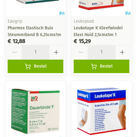
Easigrip
Leukoplast
Pharmex Elastisch Buis
Leukotape K Kleefwindel
Steunverband B 6,25cmx1m
Elast Huid 2,5cmx5m 1
€ 12,88
€ 15,29
Aantal
Aantal
Bestel
Bestel