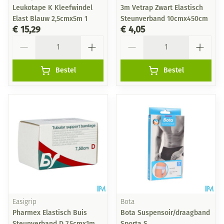
Leukotape K Kleefwindel
3m Vetrap Zwart Elastisch
Elast Blauw 2,5cmx5m 1
Steunverband 10cmx450cm
€ 15,29
€ 4,05
Aantal
Aantal
Bestel
Bestel
Easigrip
Bota
Pharmex Elastisch Buis
Bota Suspensoir/draagband
Steunverband D 7,5cmx1m
Sporta S