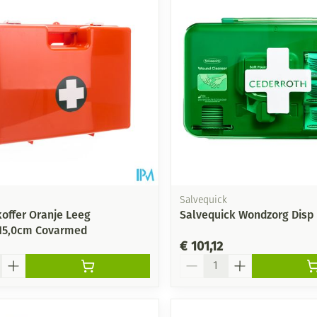
Salvequick
offer Oranje Leeg
Salvequick Wondzorg Disp
15,0cm Covarmed
€ 101,12
Aantal