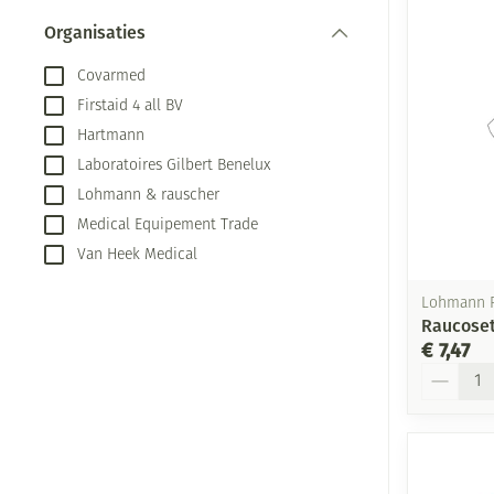
Aerosol toestel
kloven
Creme, gel en s
Organisaties
Aerosol accesso
Blaren
filter
Covarmed
Zuurstof
Eelt
Firstaid 4 all BV
Ademhalingsste
Eksteroog - lik
Hartmann
Toon meer
Laboratoires Gilbert Benelux
Spieren en gew
Lohmann & rauscher
Medical Equipement Trade
Specifiek voor
Naalden en spu
Van Heek Medical
Infecties
Lichaamsverzor
Spuiten
Lohmann 
Raucoset
Deodorant
Oplossing voor 
€ 7,47
Gezichtsverzorg
Naalden
Aantal
Luizen
Naalden voor in
pennaalden
Diagnostica
Toon meer