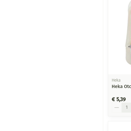
Heka
Heka Otc 
€ 5,39
Aantal