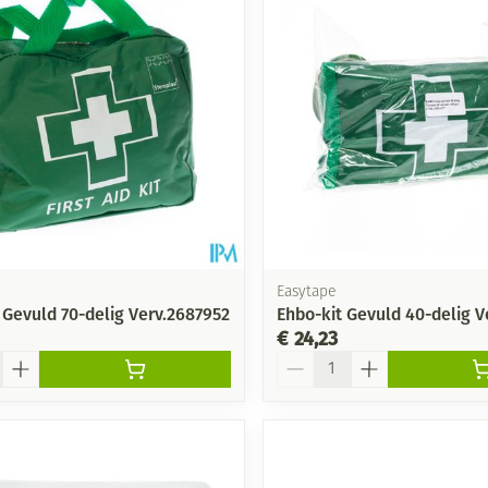
Mondmaskers
ging
Supplementen
Insectenwe
middelen
ssen
-
id
Easytape
 Gevuld 70-delig Verv.2687952
Ehbo-kit Gevuld 40-delig V
€ 24,23
Aantal
Zelfbruiner
Scheren