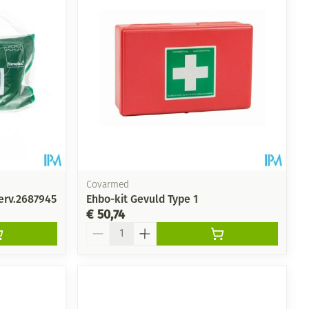
rende
Parfums en
geurproducten
Covarmed
erv.2687945
Ehbo-kit Gevuld Type 1
€ 50,74
Aantal
CBD