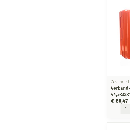
Covarmed
Verbandk
44,5x32x
€ 66,47
Aantal