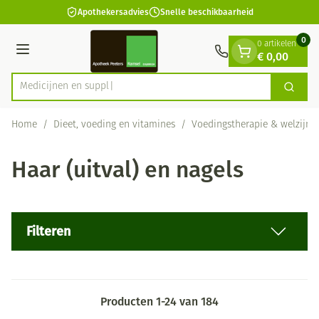
Dia 1 van 1
Ga naar de inhoud
Apothekersadvies
Snelle beschikbaarheid
0
0 artikelen
€ 0,00
Menu
Zoek
Product, merk, categorie...
Home
/
Dieet, voeding en vitamines
/
Voedingstherapie & welzijn
Haar (uitval) en nagels
Filteren
Producten
1
-
24
van
184