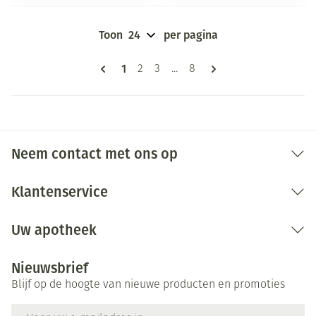
Toon
per pagina
Pagina's
U lees momenteel pagina
1
Pagina
Pagina
Pagina
2
3
...
8
Neem contact met ons op
Klantenservice
Uw apotheek
Nieuwsbrief
Blijf op de hoogte van nieuwe producten en promoties
E-mail adres