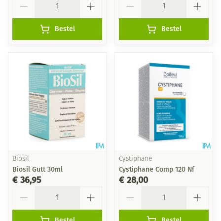
Bestel
Bestel
Biosil
Cystiphane
Biosil Gutt 30ml
Cystiphane Comp 120 Nf
€ 36,95
€ 28,00
Aantal
Aantal
Bestel
Bestel