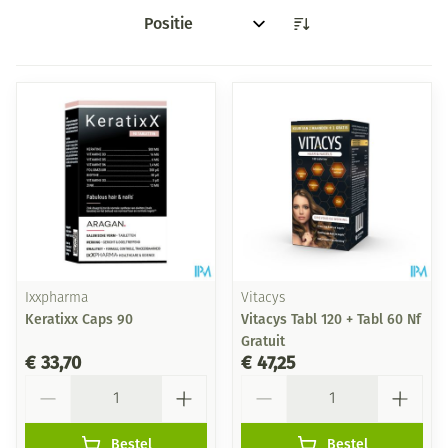
Sorteer op:
Ixxpharma
Vitacys
Keratixx Caps 90
Vitacys Tabl 120 + Tabl 60 Nf
Gratuit
€ 33,70
€ 47,25
Aantal
Aantal
Bestel
Bestel