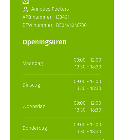
Vitaliteit 50+
E-mailadres
Annelies Peeters
Toon submenu voor Vitaliteit 5
Apotheek titularis
Thuiszorg
Huid
APB nummer:
133401
Plantaardige ol
Nagels en hoe
Natuur geneeskunde
APB nummer
Mond
BTW nummer:
BE0444246736
Toon submenu voor Natuur ge
BTW nummer
Batterijen
Ontsmetten en
Thuiszorg en EHBO
Droge mond
desinfecteren
Openingsuren
Spijsvertering
Toebehoren
Toon submenu voor Thuiszorg 
Elektrische tan
Schimmels
Steriel materia
Dieren en insecten
Interdentaal - f
Koortsblaasjes -
09:00 - 12:00
Toon submenu voor Dieren en i
Vacht, huid of 
Maandag
13:30 - 18:30
Kunstgebit
Jeuk
Geneesmiddelen
Toon submenu voor Geneesmid
Toon meer
09:00 - 12:00
Dinsdag
13:30 - 18:30
09:00 - 12:00
Voeten en ben
Aerosoltherapi
Zware benen
Woensdag
13:30 - 18:30
zuurstof
Droge voeten, e
Tabletten
09:00 - 12:00
Aerosol toestel
kloven
Donderdag
Creme, gel en s
13:30 - 18:30
Aerosol accesso
Blaren