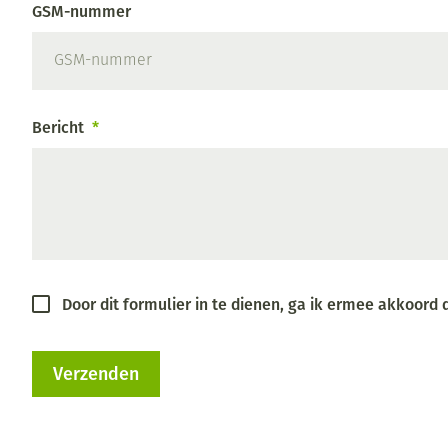
GSM-nummer
Pillendozen en
Gezichtsverzor
accessoires
Pigmentstoorni
Gevoelige huid 
Bericht
geïrriteerde hu
Gemengde huid
Doffe huid
Toon meer
Door dit formulier in te dienen, ga ik ermee akkoor
Snurken
Verzenden