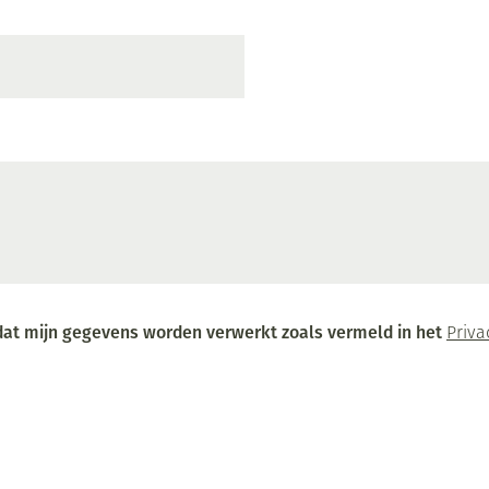
Mondmaskers
ging
Supplementen
Insectenwe
middelen
ssen
-
id
d dat mijn gegevens worden verwerkt zoals vermeld in het
Priva
Zelfbruiner
Scheren