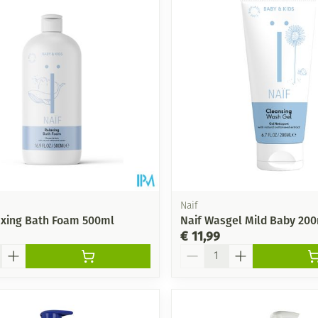
Mondmaskers
ging
Supplementen
Insectenwe
middelen
ssen
-
id
Naif
axing Bath Foam 500ml
Naif Wasgel Mild Baby 20
€ 11,99
Aantal
Zelfbruiner
Scheren