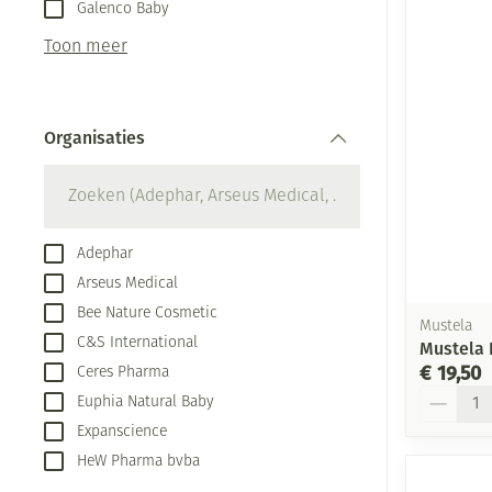
Aerosol toestel
kloven
Galenco Baby
Creme, gel en s
Aerosol accesso
Blaren
Toon meer
Zuurstof
Eelt
Ademhalingsste
Eksteroog - lik
Organisaties
Toon meer
filter
Spieren en gew
Specifiek voor
Naalden en spu
Adephar
Arseus Medical
Infecties
Lichaamsverzor
Spuiten
Bee Nature Cosmetic
Mustela
Deodorant
Oplossing voor 
C&S International
Mustela 
Gezichtsverzorg
Naalden
Luizen
€ 19,50
Ceres Pharma
Aantal
Euphia Natural Baby
Naalden voor in
pennaalden
Expanscience
Diagnostica
HeW Pharma bvba
Toon meer