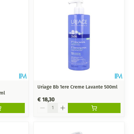
rende
Parfums en
geurproducten
Uriage Bb 1ere Creme Lavante 500ml
0ml
€ 18,30
Aantal
CBD