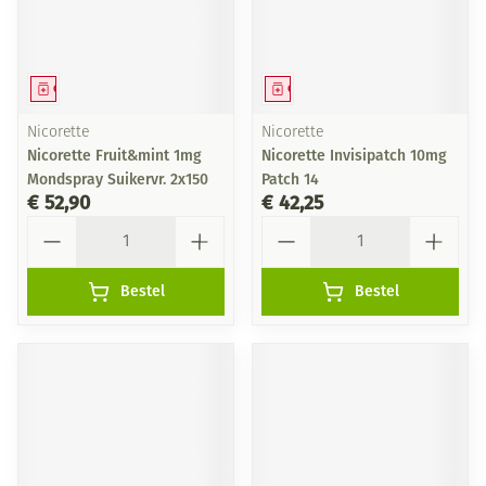
Geneesmiddel
Geneesmiddel
Nicorette
Nicorette
Nicorette Fruit&mint 1mg
Nicorette Invisipatch 10mg
Mondspray Suikervr. 2x150
Patch 14
€ 52,90
€ 42,25
Aantal
Aantal
Bestel
Bestel