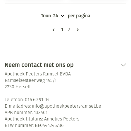
Toon
per pagina
Pagina's
U lees momenteel pagina
1
Pagina
2
Neem contact met ons op
Apotheek Peeters Ramsel BVBA
Ramselsesteenweg 195/1
2230
Herselt
Telefoon:
016 69 91 04
E-mailadres:
info@
apotheekpeetersramsel.be
APB nummer:
133401
Apotheek titularis:
Annelies Peeters
BTW nummer:
BE0444246736