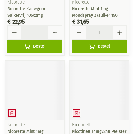
Nicorette
Nicorette
Nicorette Kauwgom
Nicorette Mint 1mg
Suikervrij 105x2mg
Mondspray Z/suiker 150
€ 22,95
€ 31,65
Aantal
Aantal
Bestel
Bestel
Geneesmiddel
Geneesmiddel
Nicorette
Nicotinell
Nicorette Mint 1mg
Nicotinell 14mg/24u Pleister