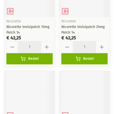
Geneesmiddel
Geneesmiddel
Nicorette
Nicorette
Nicorette Invisipatch 15mg
Nicorette Invisipatch 25mg
Patch 14
Patch 14
€ 42,25
€ 42,25
Aantal
Aantal
Bestel
Bestel