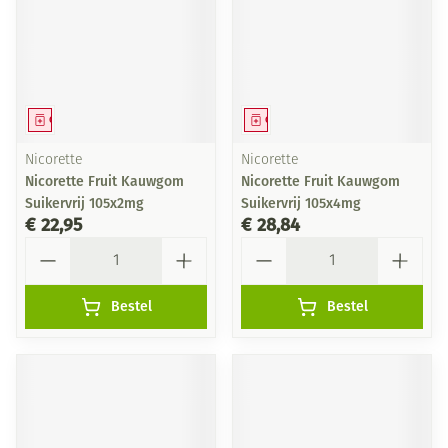
Geneesmiddel
Geneesmiddel
Nicorette
Nicorette
Nicorette Fruit Kauwgom
Nicorette Fruit Kauwgom
Suikervrij 105x2mg
Suikervrij 105x4mg
€ 22,95
€ 28,84
Aantal
Aantal
Bestel
Bestel