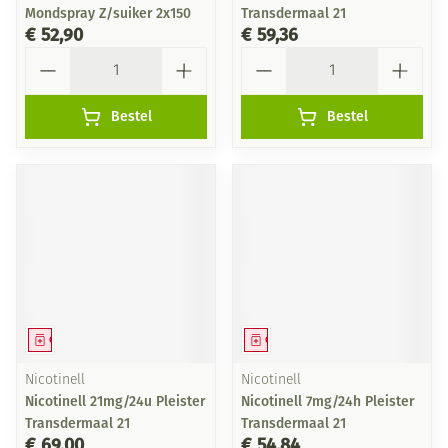
Mondspray Z/suiker 2x150
Transdermaal 21
€ 52,90
€ 59,36
Aantal
Aantal
Bestel
Bestel
Geneesmiddel
Geneesmiddel
Nicotinell
Nicotinell
Nicotinell 21mg/24u Pleister
Nicotinell 7mg/24h Pleister
Transdermaal 21
Transdermaal 21
€ 69,00
€ 54,84