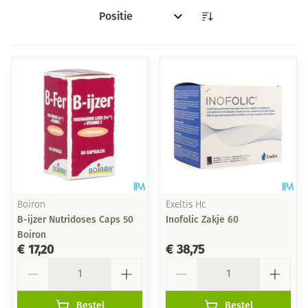
Sorteer op:
Boiron
Exeltis Hc
B-ijzer Nutridoses Caps 50
Inofolic Zakje 60
Boiron
€ 17,20
€ 38,75
Aantal
Aantal
Bestel
Bestel