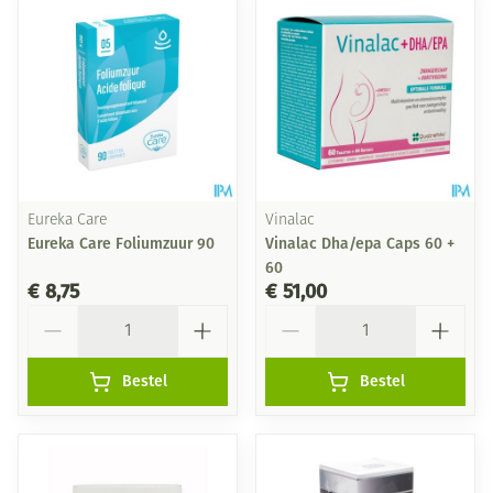
Eureka Care
Vinalac
Eureka Care Foliumzuur 90
Vinalac Dha/epa Caps 60 +
60
€ 8,75
€ 51,00
Aantal
Aantal
Bestel
Bestel