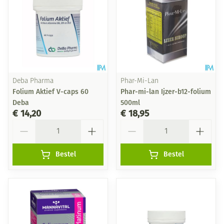
Deba Pharma
Phar-Mi-Lan
Folium Aktief V-caps 60
Phar-mi-lan Ijzer-b12-folium
Deba
500ml
€ 14,20
€ 18,95
Aantal
Aantal
Bestel
Bestel