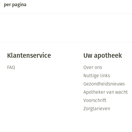
Mondmaskers
per pagina
ging
Supplementen
Insectenwe
middelen
ssen
-
id
Klantenservice
Uw apotheek
FAQ
Over ons
Nuttige links
Gezondheidsnieuws
Apotheker van wacht
Zelfbruiner
Scheren
Voorschrift
Zorgtarieven