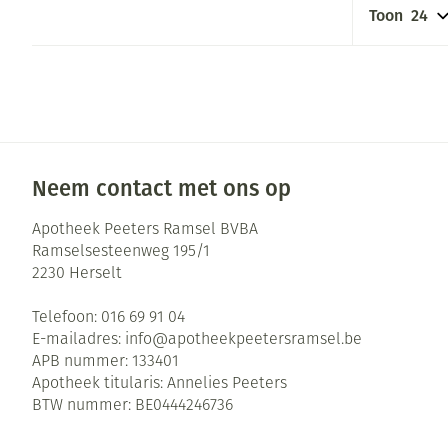
Pillendozen en
Toon
Gezichtsverzor
accessoires
Pigmentstoorni
Gevoelige huid 
geïrriteerde hu
Gemengde huid
Neem contact met ons op
Doffe huid
Apotheek Peeters Ramsel BVBA
Toon meer
Ramselsesteenweg 195/1
2230
Herselt
Snurken
Telefoon:
016 69 91 04
E-mailadres:
info@
apotheekpeetersramsel.be
APB nummer:
133401
Apotheek titularis:
Annelies Peeters
BTW nummer:
BE0444246736