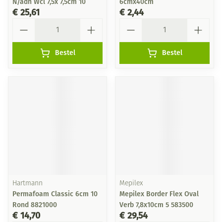
N/adh Wcl 7,5x 7,5cm 10
6cmx40cm
€ 25,61
€ 2,44
Aantal
Aantal
Bestel
Bestel
Hartmann
Mepilex
Permafoam Classic 6cm 10
Mepilex Border Flex Oval
Rond 8821000
Verb 7,8x10cm 5 583500
€ 14,70
€ 29,54