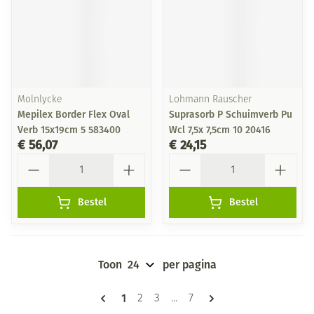
Molnlycke
Lohmann Rauscher
Mepilex Border Flex Oval
Suprasorb P Schuimverb Pu
Verb 15x19cm 5 583400
Wcl 7,5x 7,5cm 10 20416
€ 56,07
€ 24,15
Aantal
Aantal
Bestel
Bestel
Toon
per pagina
Pagina's
U lees momenteel pagina
1
Pagina
Pagina
Pagina
2
3
...
7