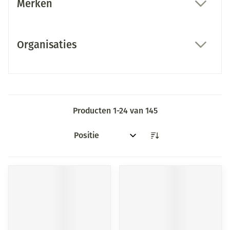
Merken
filter
Organisaties
filter
Producten
1
-
24
van
145
Sorteer op: