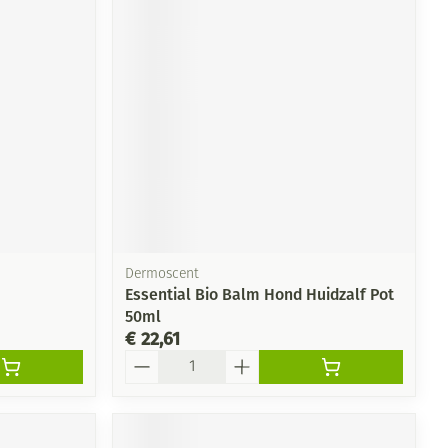
rende
Parfums en
geurproducten
Dermoscent
Essential Bio Balm Hond Huidzalf Pot
50ml
CBD
€ 22,61
Aantal