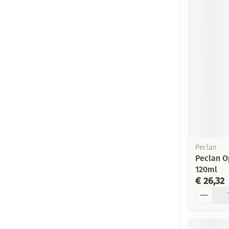
Peclan
Peclan O
120ml
€ 26,32
Aantal