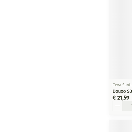
Ceva Sant
Douxo S3
€ 21,59
Aantal