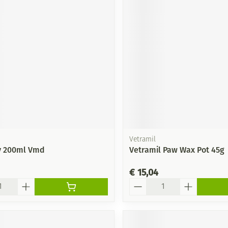
Mondmaskers
ging
Supplementen
Insectenwe
middelen
ssen
-
id
Vetramil
y 200ml Vmd
Vetramil Paw Wax Pot 45g
Zelfbruiner
Scheren
€ 15,04
Aantal