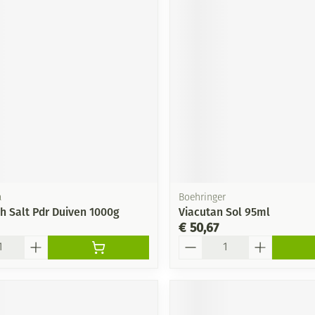
a
Boehringer
th Salt Pdr Duiven 1000g
Viacutan Sol 95ml
€ 50,67
Aantal