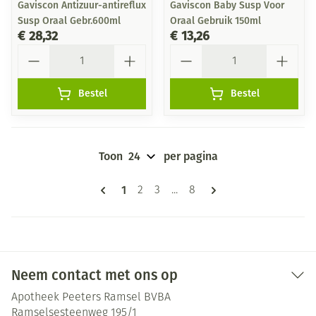
Gaviscon Antizuur-antireflux
Gaviscon Baby Susp Voor
Susp Oraal Gebr.600ml
Oraal Gebruik 150ml
€ 28,32
€ 13,26
Aantal
Aantal
Bestel
Bestel
Toon
per pagina
Pagina's
U lees momenteel pagina
1
Pagina
Pagina
Pagina
2
3
...
8
Neem contact met ons op
Apotheek Peeters Ramsel BVBA
Ramselsesteenweg 195/1