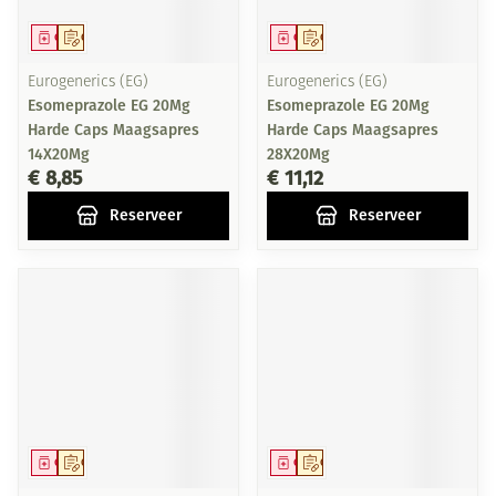
Geneesmiddel
Op voorschrift
Geneesmiddel
Op voorschrift
Eurogenerics (EG)
Eurogenerics (EG)
Esomeprazole EG 20Mg
Esomeprazole EG 20Mg
Harde Caps Maagsapres
Harde Caps Maagsapres
14X20Mg
28X20Mg
€ 8,85
€ 11,12
Reserveer
Reserveer
Geneesmiddel
Op voorschrift
Geneesmiddel
Op voorschrift