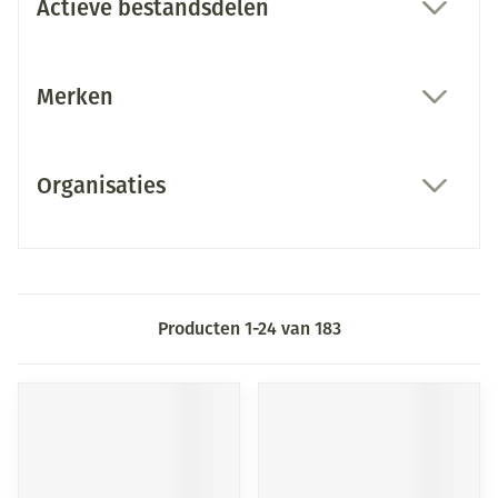
Actieve bestandsdelen
filter
Merken
filter
Organisaties
filter
Producten
1
-
24
van
183