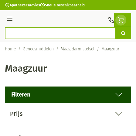
Ga naar de inhoud
Apothekersadvies
Snelle beschikbaarheid
Menu
Zoek
Product, merk, categorie...
Home
/
Geneesmiddelen
/
Maag darm stelsel
/
Maagzuur
Maagzuur
Filteren
Doorgaan naar productlijst
Prijs
filter