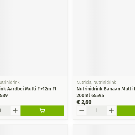
Mondmaskers
ging
Supplementen
Insectenwe
middelen
ssen
-
id
utrinidrink
Nutricia, Nutrinidrink
ink Aardbei Multi F.+12m Fl
Nutrinidrink Banaan Multi F
5589
200ml 65595
Zelfbruiner
Scheren
€ 2,60
Aantal