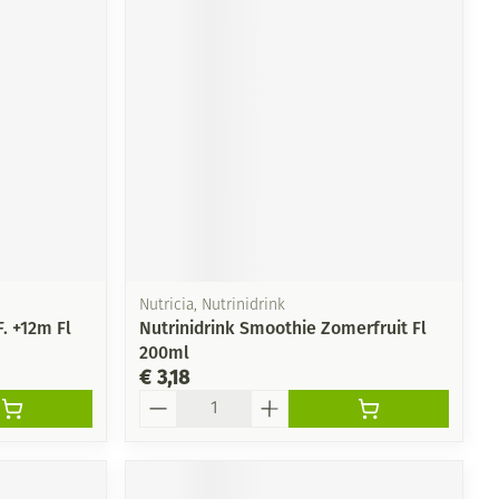
rende
Parfums en
geurproducten
Nutricia, Nutrinidrink
. +12m Fl
Nutrinidrink Smoothie Zomerfruit Fl
200ml
CBD
€ 3,18
Aantal