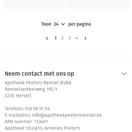
Toon
per pagina
Pagina's
U lees momenteel pagina
1
Pagina
Pagina
Pagina
2
3
4
Neem contact met ons op
Apotheek Peeters Ramsel BVBA
Ramselsesteenweg 195/1
2230
Herselt
Telefoon:
016 69 91 04
E-mailadres:
info@
apotheekpeetersramsel.be
APB nummer:
133401
Apotheek titularis:
Annelies Peeters