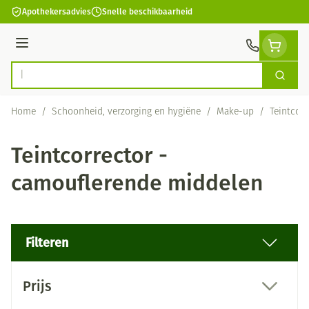
Ga naar de inhoud
Apothekersadvies
Snelle beschikbaarheid
Menu
Zoek
Product, merk, categorie...
Home
/
Schoonheid, verzorging en hygiëne
/
Make-up
/
Teintcor
Teintcorrector -
camouflerende middelen
Filteren
Doorgaan naar productlijst
Prijs
filter