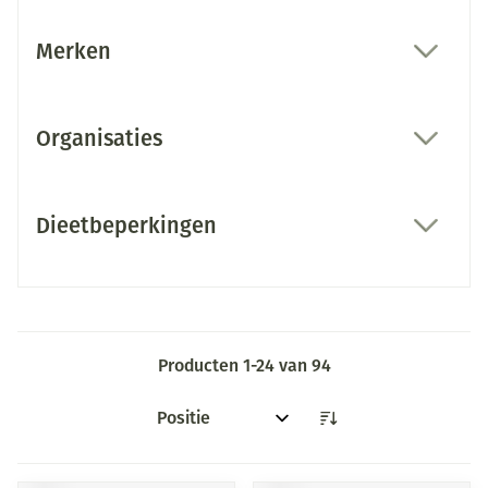
Merken
filter
Organisaties
filter
Dieetbeperkingen
filter
Producten
1
-
24
van
94
Sorteer op: