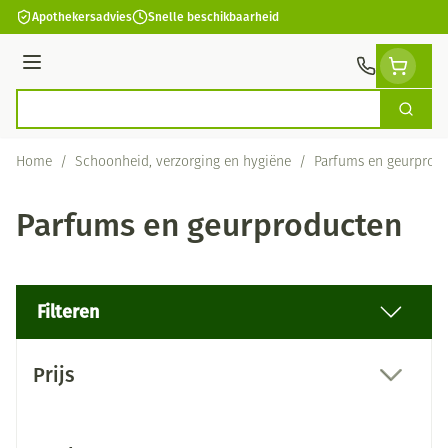
Ga naar de inhoud
Apothekersadvies
Snelle beschikbaarheid
Menu
Zoek
Product, merk, categorie...
Home
/
Schoonheid, verzorging en hygiëne
/
Parfums en geurprod
Parfums en geurproducten
Filteren
Doorgaan naar productlijst
Prijs
filter