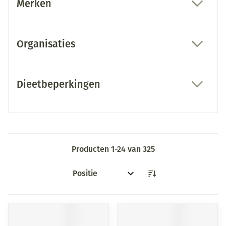
Merken
filter
Organisaties
filter
Dieetbeperkingen
filter
Producten
1
-
24
van
325
Sorteer op: