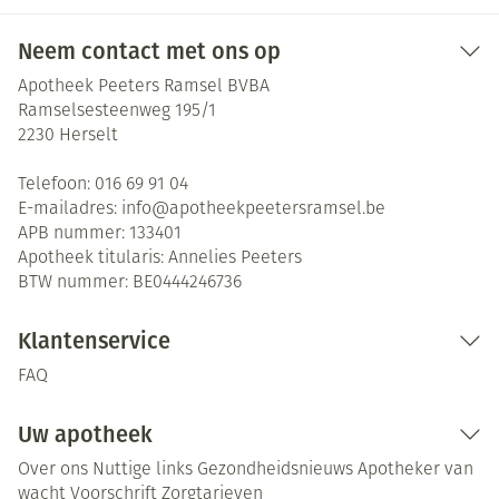
Neem contact met ons op
Apotheek Peeters Ramsel BVBA
Ramselsesteenweg 195/1
2230
Herselt
Telefoon:
016 69 91 04
E-mailadres:
info@
apotheekpeetersramsel.be
APB nummer:
133401
Apotheek titularis:
Annelies Peeters
BTW nummer:
BE0444246736
Klantenservice
FAQ
Uw apotheek
Over ons
Nuttige links
Gezondheidsnieuws
Apotheker van
wacht
Voorschrift
Zorgtarieven