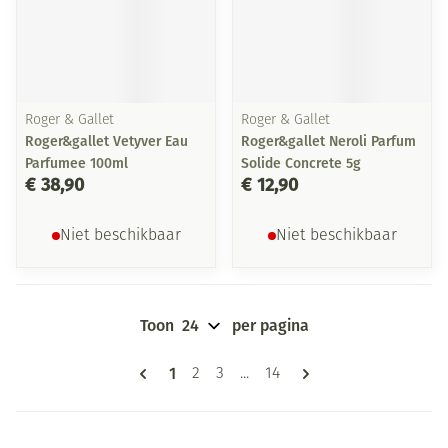
Roger & Gallet
Roger & Gallet
Roger&gallet Vetyver Eau
Roger&gallet Neroli Parfum
Parfumee 100ml
Solide Concrete 5g
€ 38,90
€ 12,90
Niet beschikbaar
Niet beschikbaar
Toon
per pagina
Pagina's
U lees momenteel pagina
1
Pagina
Pagina
Pagina
2
3
...
14