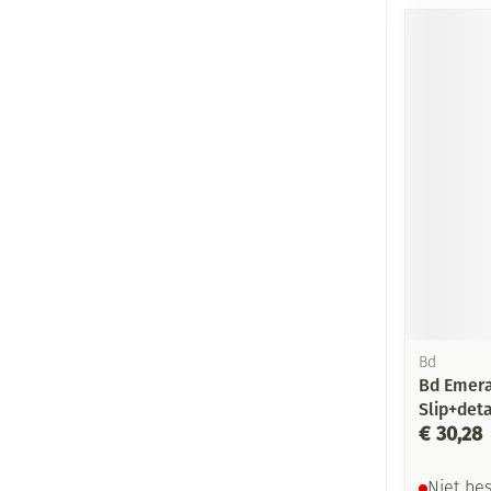
Bd
Bd Emera
Slip+det
€ 30,28
Niet be