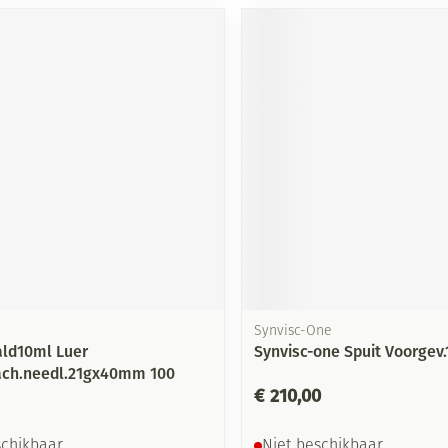
Synvisc-One
ld10ml Luer
Synvisc-one Spuit Voorgev
ach.needl.21gx40mm 100
€ 210,00
schikbaar
Niet beschikbaar