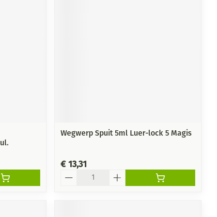
rende
Parfums en
geurproducten
Wegwerp Spuit 5ml Luer-lock 5 Magis
ul.
CBD
€ 13,31
Aantal