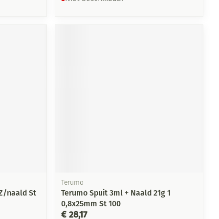
Terumo
Z/naald St
Terumo Spuit 3ml + Naald 21g 1
0,8x25mm St 100
€ 28,17