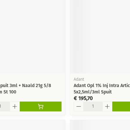
Mondmaskers
ging
Supplementen
Insectenwe
middelen
ssen
-
id
Adant
puit 3ml + Naald 21g 5/8
Adant Opl 1% Inj Intra Artic
 St 100
5x2,5ml/3ml Spuit
Zelfbruiner
Scheren
€ 195,70
Aantal