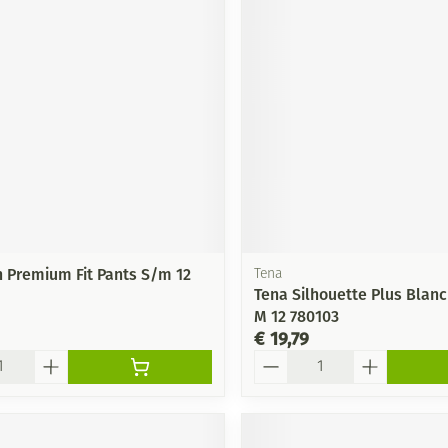
Mondmaskers
ging
Supplementen
Insectenwe
middelen
ssen
-
id
 Premium Fit Pants S/m 12
Tena
Tena Silhouette Plus Blanc
M 12 780103
Zelfbruiner
Scheren
€ 19,79
Aantal