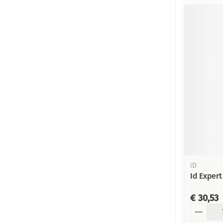
iD
Id Expert
€ 30,53
Aantal