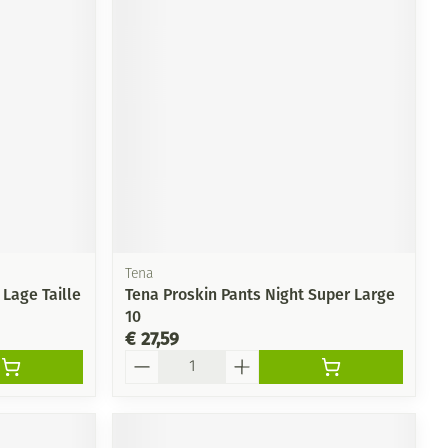
rende
Parfums en
geurproducten
Tena
 Lage Taille
Tena Proskin Pants Night Super Large
10
CBD
€ 27,59
Aantal