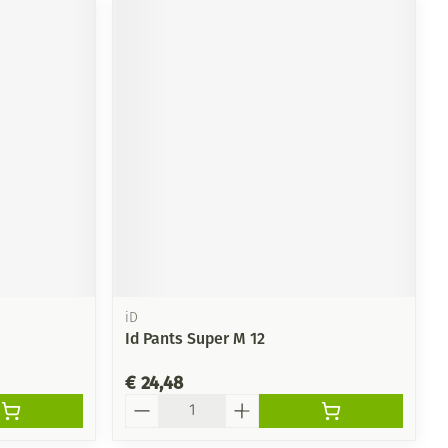
iD
Id Pants Super M 12
€ 24,48
Aantal