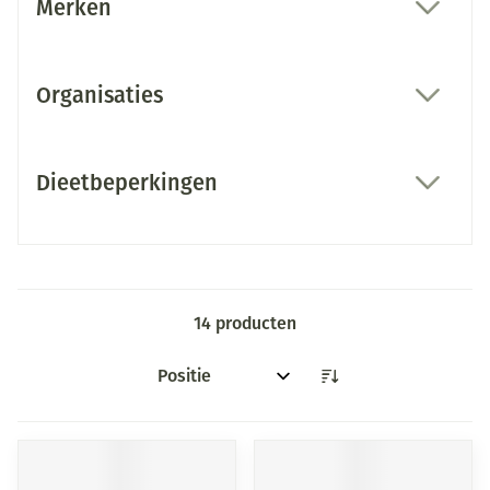
Merken
filter
Organisaties
filter
Dieetbeperkingen
filter
14
producten
Sorteer op: