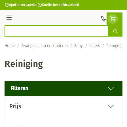
Ga naar de inhoud
Apothekersadvies
Snelle beschikbaarheid
Menu
Zoek
Product, merk, categorie...
Home
/
Zwangerschap en kinderen
/
Baby
/
Luiers
/
Reiniging
Reiniging
Filteren
Doorgaan naar productlijst
Prijs
filter