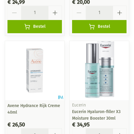
€ 24,99
€ 20,00
Aantal
Aantal
Bestel
Bestel
Avene Hydrance Rijk Creme
Eucerin
Eucerin Hyaluron-filler X3
40ml
Moisture Booster 30ml
€ 26,50
€ 34,95
Aantal
Aantal