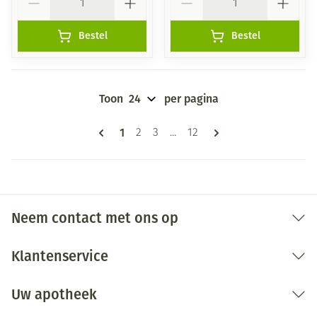
Bestel
Bestel
Toon
per pagina
Pagina's
U lees momenteel pagina
1
Pagina
Pagina
Pagina
2
3
...
12
Neem contact met ons op
Klantenservice
Uw apotheek