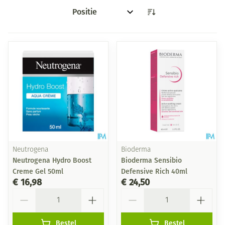
Sorteer op:
Neutrogena
Bioderma
Neutrogena Hydro Boost
Bioderma Sensibio
Creme Gel 50ml
Defensive Rich 40ml
€ 16,98
€ 24,50
Aantal
Aantal
Bestel
Bestel