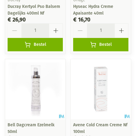
Ducray
Uriage
Ducray Kertyol Pso Balsem
Hyseac Hydra Creme
Dagelijks 400ml Nf
Apaisante 40ml
€ 26,90
€ 16,70
Aantal
Aantal
Bestel
Bestel
Bell Dagcream Ezelmelk
Avene Cold Cream Creme Nf
50ml
100ml