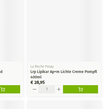
rende
Parfums en
geurproducten
La Roche Posay
nd
Lrp Lipikar Ap+m Lichte Creme Pompfl
400ml
CBD
€ 28,95
Aantal