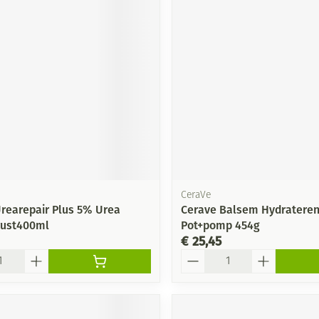
Mondmaskers
ging
Supplementen
Insectenwe
middelen
ssen
-
id
CeraVe
Urearepair Plus 5% Urea
Cerave Balsem Hydratere
.rust400ml
Pot+pomp 454g
Zelfbruiner
Scheren
€ 25,45
Aantal